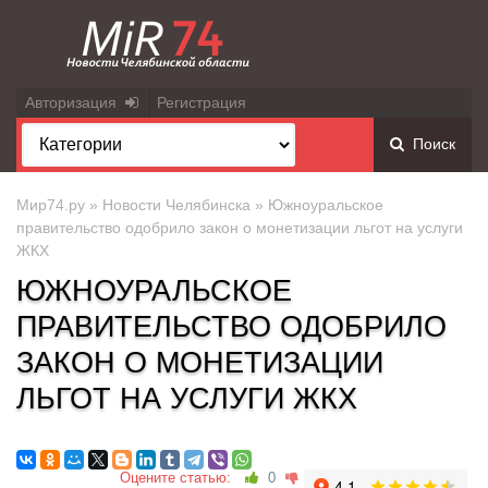
Авторизация
Регистрация
Поиск
Мир74.ру
»
Новости Челябинска
» Южноуральское
правительство одобрило закон о монетизации льгот на услуги
ЖКХ
ЮЖНОУРАЛЬСКОЕ
ПРАВИТЕЛЬСТВО ОДОБРИЛО
ЗАКОН О МОНЕТИЗАЦИИ
ЛЬГОТ НА УСЛУГИ ЖКХ
Оцените статью:
0