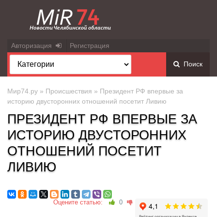
Авторизация
Регистрация
Поиск
Мир74.ру
»
Происшествия
» Президент РФ впервые за
историю двусторонних отношений посетит Ливию
ПРЕЗИДЕНТ РФ ВПЕРВЫЕ ЗА
ИСТОРИЮ ДВУСТОРОННИХ
ОТНОШЕНИЙ ПОСЕТИТ
ЛИВИЮ
Оцените статью:
0