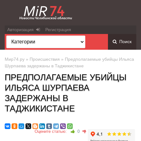
Авторизация
Регистрация
Поиск
Мир74.ру
»
Происшествия
» Предполагаемые убийцы Ильяса
Шурпаева задержаны в Таджикистане
ПРЕДПОЛАГАЕМЫЕ УБИЙЦЫ
ИЛЬЯСА ШУРПАЕВА
ЗАДЕРЖАНЫ В
ТАДЖИКИСТАНЕ
Оцените статью:
0