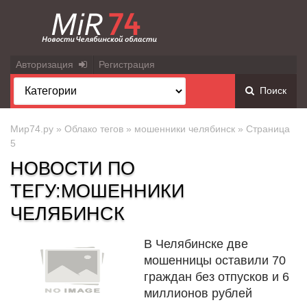
Авторизация
Регистрация
Поиск
Мир74.ру
»
Облако тегов
»
мошенники челябинск
» Страница
5
НОВОСТИ ПО
ТЕГУ:МОШЕННИКИ
ЧЕЛЯБИНСК
В Челябинске две
мошенницы оставили 70
граждан без отпусков и 6
миллионов рублей