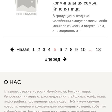
криминальная семья.
Кинопятница
В грядущие выходные
челябинцы смогут развлечь себя
межгалактическим вторжением,
анимационным...
Назад
1
2
3
4
5
6
7
8
9
10
...
18
Вперед
О НАС
Главные, свежие новости Челябинска, России, мира.
Репортажи, интервью, расследования, лайфхаки, конфликты,
инфографика, фоторепортажи, видео. Публикуем свежие
новости, мнения и комментарии популярных людей, события
в Челябинске, России, мире на главные темы общества,