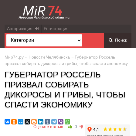
Авторизация
Регистрация
Поиск
Мир74.ру
»
Новости Челябинска
» Губернатор Россель
призвал собирать дикоросы и грибы, чтобы спасти экономику
ГУБЕРНАТОР РОССЕЛЬ
ПРИЗВАЛ СОБИРАТЬ
ДИКОРОСЫ И ГРИБЫ, ЧТОБЫ
СПАСТИ ЭКОНОМИКУ
Оцените статью:
0