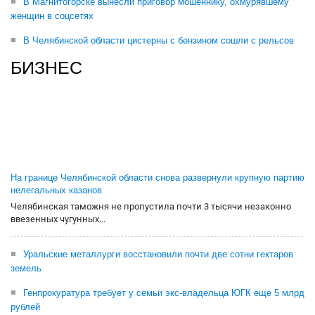
В Магнитогорске вынесли приговор мошеннику, охмурявшему
женщин в соцсетях
В Челябинской области цистерны с бензином сошли с рельсов
БИЗНЕС
На границе Челябинской области снова развернули крупную партию
нелегальных казанов
Челябинская таможня не пропустила почти 3 тысячи незаконно
ввезенных чугунных...
Уральские металлурги восстановили почти две сотни гектаров
земель
Генпрокуратура требует у семьи экс-владельца ЮГК еще 5 млрд
рублей