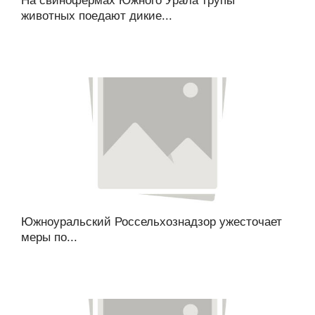
На свинофермах Южного Урала трупы
животных поедают дикие...
Южноуральский Россельхознадзор ужесточает
меры по...