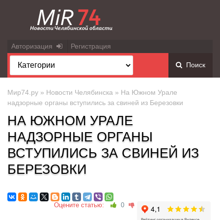
Авторизация
Регистрация
Поиск
Мир74.ру
»
Новости Челябинска
» На Южном Урале
надзорные органы вступились за свиней из Березовки
НА ЮЖНОМ УРАЛЕ
НАДЗОРНЫЕ ОРГАНЫ
ВСТУПИЛИСЬ ЗА СВИНЕЙ ИЗ
БЕРЕЗОВКИ
Оцените статью:
0