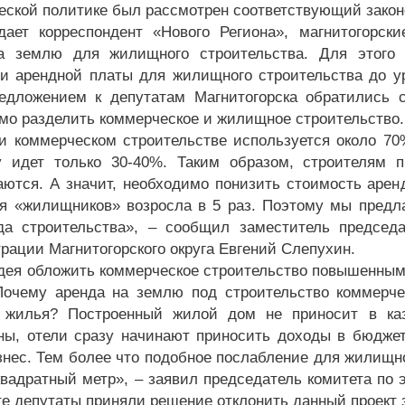
еской политике был рассмотрен соответствующий закон
дает корреспондент «Нового Региона», магнитогорск
а землю для жилищного строительства. Для этого 
и арендной платы для жилищного строительства до уро
едложением к депутатам Магнитогорска обратились 
мо разделить коммерческое и жилищное строительство.
и коммерческом строительстве используется около 70
у идет только 30-40%. Таким образом, строителям п
аются. А значит, необходимо понизить стоимость аре
я «жилищников» возросла в 5 раз. Поэтому мы предл
да строительства», – сообщил заместитель председ
рации Магнитогорского округа Евгений Слепухин.
дея обложить коммерческое строительство повышенными
очему аренда на землю под строительство коммерче
 жилья? Построенный жилой дом не приносит в каз
ны, отели сразу начинают приносить доходы в бюджет
знес. Тем более что подобное послабление для жилищн
квадратный метр», – заявил председатель комитета по
те депутаты приняли решение отклонить данный проект 