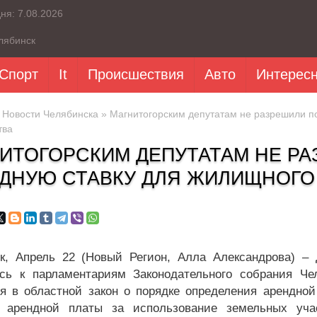
дня:
7.08.2026
лябинск
Спорт
It
Происшествия
Авто
Интерес
»
Новости Челябинска
» Магнитогорским депутатам не разрешили п
тва
ИТОГОРСКИМ ДЕПУТАТАМ НЕ Р
ДНУЮ СТАВКУ ДЛЯ ЖИЛИЩНОГО
к, Апрель 22 (Новый Регион, Алла Александрова) – Д
сь к парламентариям Законодательного собрания Че
я в областной закон о порядке определения арендной 
я арендной платы за использование земельных уча