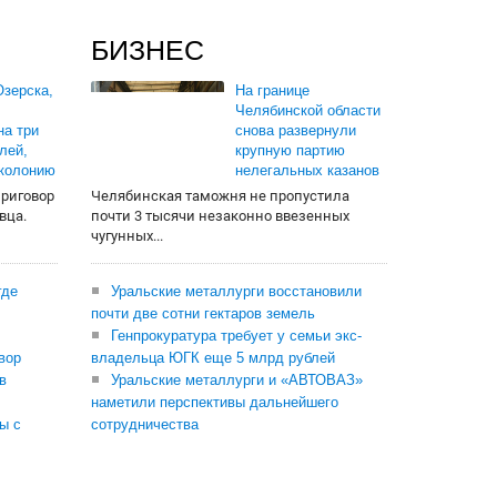
БИЗНЕС
зерска,
На границе
Челябинской области
на три
снова развернули
лей,
крупную партию
 колонию
нелегальных казанов
приговор
Челябинская таможня не пропустила
вца.
почти 3 тысячи незаконно ввезенных
чугунных...
где
Уральские металлурги восстановили
почти две сотни гектаров земель
Генпрокуратура требует у семьи экс-
вор
владельца ЮГК еще 5 млрд рублей
в
Уральские металлурги и «АВТОВАЗ»
наметили перспективы дальнейшего
ы с
сотрудничества