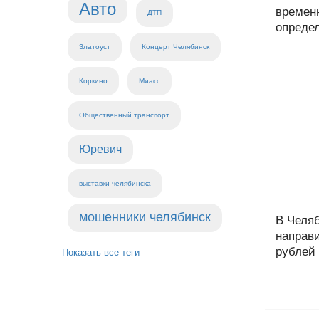
Авто
времен
ДТП
определ
Златоуст
Концерт Челябинск
Коркино
Миасс
Общественный транспорт
Юревич
выставки челябинска
мошенники челябинск
В Челя
направ
рублей 
Показать все теги