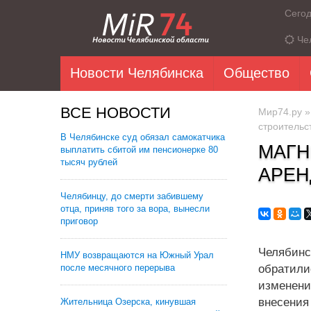
Сего
Че
Новости Челябинска
Общество
ВСЕ НОВОСТИ
Мир74.ру
строительс
В Челябинске суд обязал самокатчика
МАГН
выплатить сбитой им пенсионерке 80
тысяч рублей
АРЕН
Челябинцу, до смерти забившему
отца, приняв того за вора, вынесли
приговор
Челябинс
НМУ возвращаются на Южный Урал
после месячного перерыва
обратили
изменени
внесени
Жительница Озерска, кинувшая