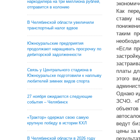
наркодилера на три миллиона рублей,
экономич
отправится в колонию
Как пере
ставку н
В Челябинской области увеличили
понижени
транспортный налог вдвое
таким пр
необходи
Южноуральские предприятия
«Если пр
продолжают наращивать просрочку по
дебиторской задолженности
застройк
застраив
Связь у Центрального стадиона в
платы дл
Южноуральске подготовили к наплыву
этого ви
любителей зимних видов спорта
админист
Однако и
27 ноября ожидаются следующие
ЗСЧО. «П
события – Челябинск
объектов
автосало
«Трактор» одержал свою самую
крупную победу в истории КХЛ
ведут би
цены за 
результа
В Челябинской области в 2026 году