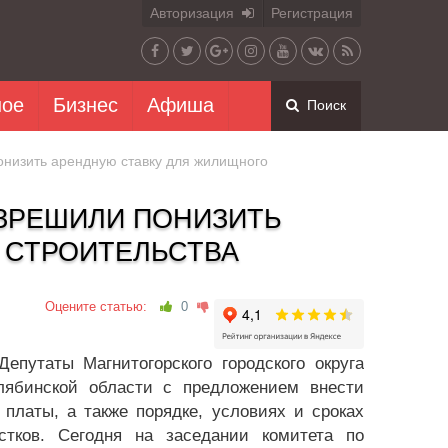
Авторизация
Регистрация
ное
Бизнес
Афиша
Поиск
онизить арендную ставку для жилищного
АЗРЕШИЛИ ПОНИЗИТЬ
 СТРОИТЕЛЬСТВА
Оцените статью:
0
епутаты Магнитогорского городского округа
лябинской области с предложением внести
платы, а также порядке, условиях и сроках
стков. Сегодня на заседании комитета по