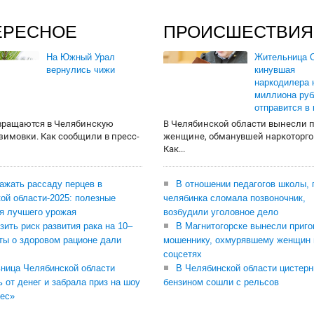
ЕРЕСНОЕ
ПРОИСШЕСТВИЯ
На Южный Урал
Жительница О
вернулись чижи
кинувшая
наркодилера 
миллиона руб
отправится в
вращаются в Челябинскую
В Челябинской области вынесли 
 зимовки. Как сообщили в пресс-
женщине, обманувшей наркоторго
Как...
сажать рассаду перцев в
В отношении педагогов школы, 
ой области-2025: полезные
челябинка сломала позвоночник,
я лучшего урожая
возбудили уголовное дело
зить риск развития рака на 10–
В Магнитогорске вынесли приго
ты о здоровом рационе дали
мошеннику, охмурявшему женщин 
соцсетях
ница Челябинской области
В Челябинской области цистерн
ь от денег и забрала приз на шоу
бензином сошли с рельсов
ес»