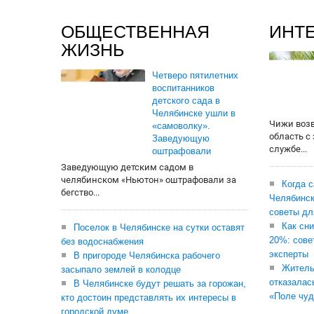
ОБЩЕСТВЕННАЯ
ИНТ
ЖИЗНЬ
Четверо пятилетних
воспитанников
детского сада в
Челябинске ушли в
Чижи воз
«самоволку».
область с
Заведующую
службе...
оштрафовали
Заведующую детским садом в
челябинском «Ньютон» оштрафовали за
Когда 
бегство...
Челябинск
советы дл
Как сни
Поселок в Челябинске на сутки оставят
20%: сове
без водоснабжения
эксперты
В пригороде Челябинска рабочего
Житель
засыпало землей в колодце
отказалас
В Челябинске будут решать за горожан,
«Поле чуд
кто достоин представлять их интересы в
городской думе