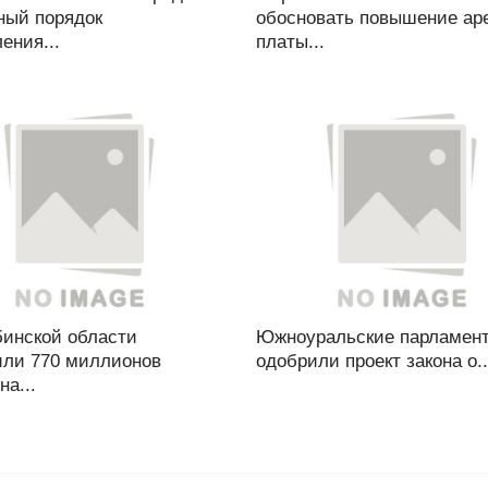
ный порядок
обосновать повышение ар
ения...
платы...
бинской области
Южноуральские парламен
или 770 миллионов
одобрили проект закона о..
на...