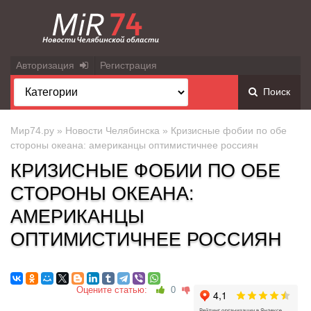
Авторизация
Регистрация
Поиск
Мир74.ру
»
Новости Челябинска
» Кризисные фобии по обе
стороны океана: американцы оптимистичнее россиян
КРИЗИСНЫЕ ФОБИИ ПО ОБЕ
СТОРОНЫ ОКЕАНА:
АМЕРИКАНЦЫ
ОПТИМИСТИЧНЕЕ РОССИЯН
Оцените статью:
0