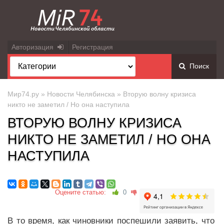
Авторизация
Регистрация
Поиск
Мир74.ру
»
Новости Челябинска
» Вторую волну кризиса
никто не заметил / Но она наступила
ВТОРУЮ ВОЛНУ КРИЗИСА
НИКТО НЕ ЗАМЕТИЛ / НО ОНА
НАСТУПИЛА
Оцените статью:
0
В то время, как чиновники поспешили заявить, что