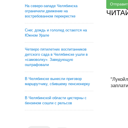
Отправит
На северо-западе Челябинска
ЧИТА
ограничили движение на
востребованном перекрестке
Снег, дождь и гололед остаются на
Южном Урале
Четверо пятилетних воспитанников
детского сада в Челябинске ушли в
«самоволку». Заведующую
оштрафовали
В Челябинске вынесли приговор
"Лукой
маршрутчику, сбившему пенсионерку
заплати
В Челябинской области цистерны с
бензином сошли с рельсов