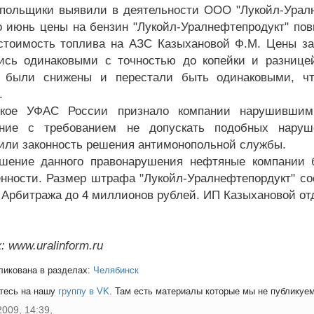
польщики выявили в деятельности ООО "Лукойл-Уралн
о июнь цены на бензин "Лукойл-Уралнефтепродукт" пов
стоимость топлива на АЗС Казыхановой Ф.М. Цены за
ись одинаковыми с точностью до копейки и разнице
и были снижены и перестали быть одинаковыми, чт
.
ское УФАС России признало компании нарушившим
ание с требованием не допускать подобных наруш
или законность решения антимонопольной службы.
ршение данного правонарушения нефтяные компании
енности. Размер штрафа "Лукойл-Уралнефтепордукт" со
Арбитража до 4 миллионов рублей. ИП Казыхановой от
 www.uralinform.ru
ликована в разделах:
Челябинск
тесь на нашу
группу в VK
. Там есть материалы которые мы не публикуем 
2009, 14:39,