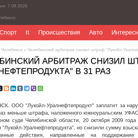
дня:
7.08.2026
лябинск
Спорт
It
Происшествия
Авто
Интерес
»
Челябинск
» Челябинский арбитраж снизил штраф "Лукойл-Уралнеф
БИНСКИЙ АРБИТРАЖ СНИЗИЛ ШТ
НЕФТЕПРОДУКТА" В 31 РАЗ
К. ООО "Лукойл-Уралнефтепродукт" заплатит за нару
раз меньше штрафа, наложенного южноуральским УФАС
ном суде Челябинской области, 20 октября 2009 год
я "Лукойл-Уралнефтепродукта", но снизили сумму взыск
ванные действия, направленные на поддержани