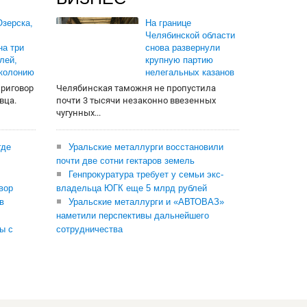
зерска,
На границе
Челябинской области
на три
снова развернули
лей,
крупную партию
 колонию
нелегальных казанов
приговор
Челябинская таможня не пропустила
вца.
почти 3 тысячи незаконно ввезенных
чугунных...
где
Уральские металлурги восстановили
почти две сотни гектаров земель
Генпрокуратура требует у семьи экс-
вор
владельца ЮГК еще 5 млрд рублей
в
Уральские металлурги и «АВТОВАЗ»
наметили перспективы дальнейшего
ы с
сотрудничества