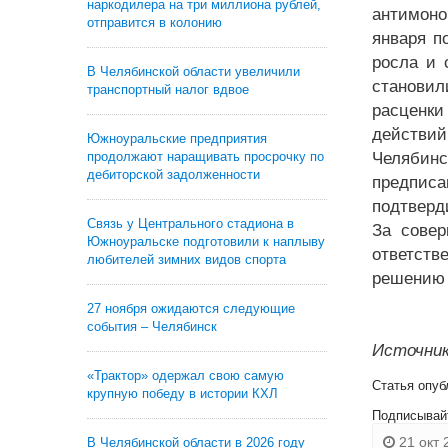
наркодилера на три миллиона рублей,
антимоно
отправится в колонию
января п
росла и 
В Челябинской области увеличили
становил
транспортный налог вдвое
расценк
действий
Южноуральские предприятия
продолжают наращивать просрочку по
Челябин
дебиторской задолженности
предпис
подтверд
Связь у Центрального стадиона в
За сове
Южноуральске подготовили к наплыву
ответств
любителей зимних видов спорта
решению 
27 ноября ожидаются следующие
события – Челябинск
Источник:
«Трактор» одержал свою самую
Статья опуб
крупную победу в истории КХЛ
Подписывай
21 окт 
В Челябинской области в 2026 году