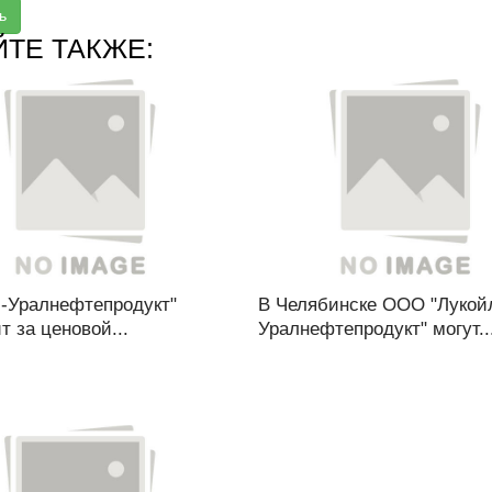
ь
ЙТЕ ТАКЖЕ:
л-Уралнефтепродукт"
В Челябинске ООО "Лукой
т за ценовой...
Уралнефтепродукт" могут..