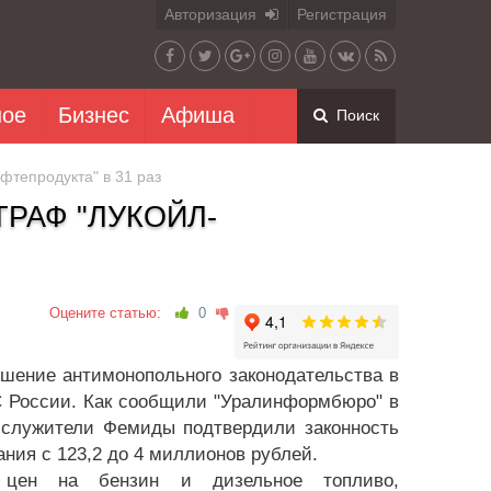
Авторизация
Регистрация
ное
Бизнес
Афиша
Поиск
тепродукта" в 31 раз
РАФ "ЛУКОЙЛ-
Оцените статью:
0
шение антимонопольного законодательства в
 России. Как сообщили "Уралинформбюро" в
а служители Фемиды подтвердили законность
ания с 123,2 до 4 миллионов рублей.
е цен на бензин и дизельное топливо,