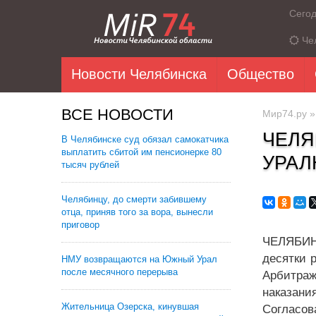
Сего
Че
Новости Челябинска
Общество
ВСЕ НОВОСТИ
Мир74.ру
ЧЕЛЯ
В Челябинске суд обязал самокатчика
выплатить сбитой им пенсионерке 80
УРАЛ
тысяч рублей
Челябинцу, до смерти забившему
отца, приняв того за вора, вынесли
приговор
ЧЕЛЯБИНС
десятки 
НМУ возвращаются на Южный Урал
после месячного перерыва
Арбитраж
наказани
Жительница Озерска, кинувшая
Согласо