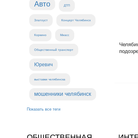
Авто
ДТП
Златоуст
Концерт Челябинск
Коркино
Миасс
Челяби
Общественный транспорт
подозре
Юревич
выставки челябинска
мошенники челябинск
Показать все теги
ОБЩЕСТВЕННАЯ
ИНТ