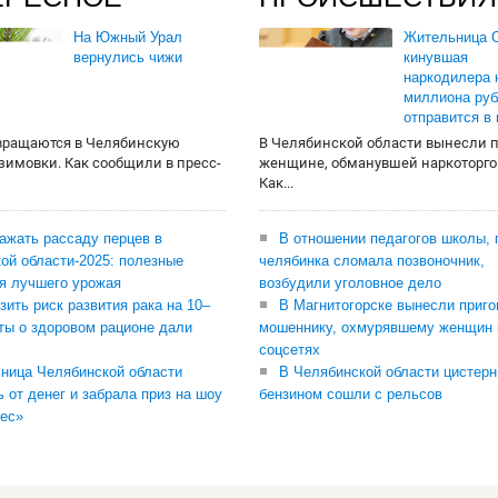
На Южный Урал
Жительница О
вернулись чижи
кинувшая
наркодилера 
миллиона руб
отправится в
вращаются в Челябинскую
В Челябинской области вынесли 
 зимовки. Как сообщили в пресс-
женщине, обманувшей наркоторго
Как...
сажать рассаду перцев в
В отношении педагогов школы, 
ой области-2025: полезные
челябинка сломала позвоночник,
я лучшего урожая
возбудили уголовное дело
зить риск развития рака на 10–
В Магнитогорске вынесли приго
ты о здоровом рационе дали
мошеннику, охмурявшему женщин 
соцсетях
ница Челябинской области
В Челябинской области цистерн
ь от денег и забрала приз на шоу
бензином сошли с рельсов
ес»