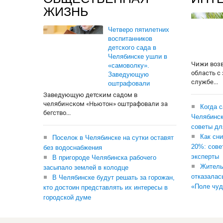
ЖИЗНЬ
Четверо пятилетних
воспитанников
детского сада в
Челябинске ушли в
Чижи воз
«самоволку».
область с
Заведующую
службе...
оштрафовали
Заведующую детским садом в
челябинском «Ньютон» оштрафовали за
Когда 
бегство...
Челябинск
советы дл
Как сни
Поселок в Челябинске на сутки оставят
20%: сове
без водоснабжения
эксперты
В пригороде Челябинска рабочего
Житель
засыпало землей в колодце
отказалас
В Челябинске будут решать за горожан,
«Поле чуд
кто достоин представлять их интересы в
городской думе