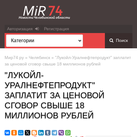
Авторизация
Регистрация
Поиск
Мир74.ру
»
Челябинск
» "Лукойл-Уралнефтепродукт" заплатит
за ценовой сговор свыше 18 миллионов рублей
"ЛУКОЙЛ-
УРАЛНЕФТЕПРОДУКТ"
ЗАПЛАТИТ ЗА ЦЕНОВОЙ
СГОВОР СВЫШЕ 18
МИЛЛИОНОВ РУБЛЕЙ