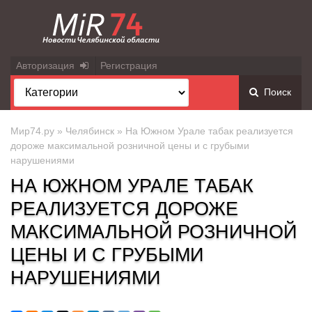
Авторизация
Регистрация
Поиск
Мир74.ру
»
Челябинск
» На Южном Урале табак реализуется
дороже максимальной розничной цены и с грубыми
нарушениями
НА ЮЖНОМ УРАЛЕ ТАБАК
РЕАЛИЗУЕТСЯ ДОРОЖЕ
МАКСИМАЛЬНОЙ РОЗНИЧНОЙ
ЦЕНЫ И С ГРУБЫМИ
НАРУШЕНИЯМИ