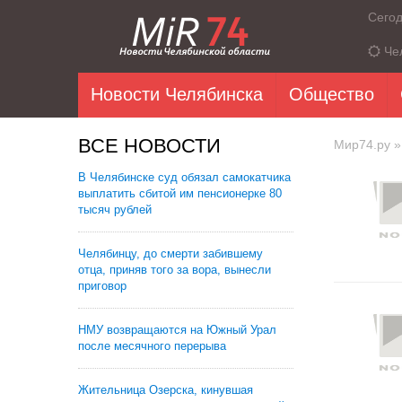
Сего
Че
Новости Челябинска
Общество
ВСЕ НОВОСТИ
Мир74.ру
»
В Челябинске суд обязал самокатчика
выплатить сбитой им пенсионерке 80
тысяч рублей
Челябинцу, до смерти забившему
отца, приняв того за вора, вынесли
приговор
НМУ возвращаются на Южный Урал
после месячного перерыва
Жительница Озерска, кинувшая