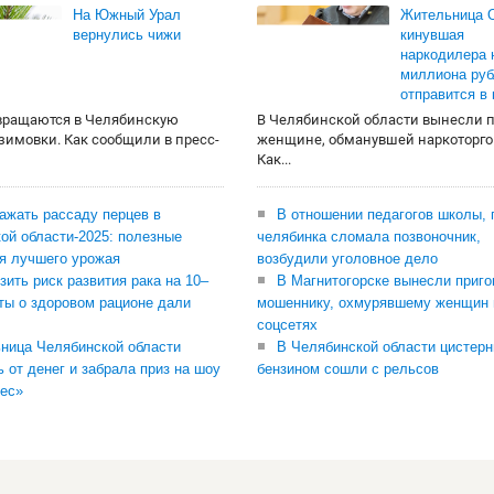
На Южный Урал
Жительница О
вернулись чижи
кинувшая
наркодилера 
миллиона руб
отправится в
вращаются в Челябинскую
В Челябинской области вынесли 
 зимовки. Как сообщили в пресс-
женщине, обманувшей наркоторго
Как...
сажать рассаду перцев в
В отношении педагогов школы, 
ой области-2025: полезные
челябинка сломала позвоночник,
я лучшего урожая
возбудили уголовное дело
зить риск развития рака на 10–
В Магнитогорске вынесли приго
ты о здоровом рационе дали
мошеннику, охмурявшему женщин 
соцсетях
ница Челябинской области
В Челябинской области цистерн
ь от денег и забрала приз на шоу
бензином сошли с рельсов
ес»