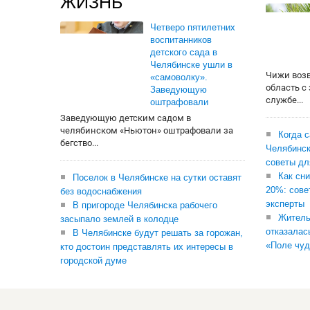
ЖИЗНЬ
Четверо пятилетних
воспитанников
детского сада в
Челябинске ушли в
Чижи воз
«самоволку».
область с
Заведующую
службе...
оштрафовали
Заведующую детским садом в
челябинском «Ньютон» оштрафовали за
Когда 
бегство...
Челябинск
советы дл
Как сни
Поселок в Челябинске на сутки оставят
20%: сове
без водоснабжения
эксперты
В пригороде Челябинска рабочего
Житель
засыпало землей в колодце
отказалас
В Челябинске будут решать за горожан,
«Поле чуд
кто достоин представлять их интересы в
городской думе