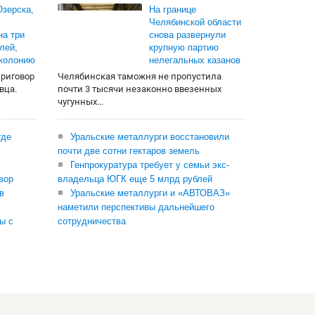
зерска,
На границе
Челябинской области
на три
снова развернули
лей,
крупную партию
 колонию
нелегальных казанов
приговор
Челябинская таможня не пропустила
вца.
почти 3 тысячи незаконно ввезенных
чугунных...
где
Уральские металлурги восстановили
почти две сотни гектаров земель
Генпрокуратура требует у семьи экс-
вор
владельца ЮГК еще 5 млрд рублей
в
Уральские металлурги и «АВТОВАЗ»
наметили перспективы дальнейшего
ы с
сотрудничества