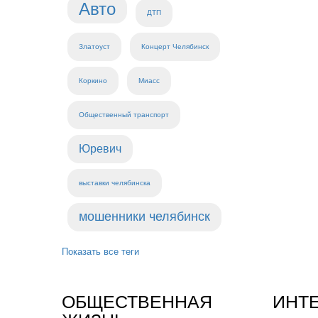
Авто
ДТП
Златоуст
Концерт Челябинск
Коркино
Миасс
Общественный транспорт
Юревич
выставки челябинска
мошенники челябинск
Показать все теги
ОБЩЕСТВЕННАЯ
ИНТ