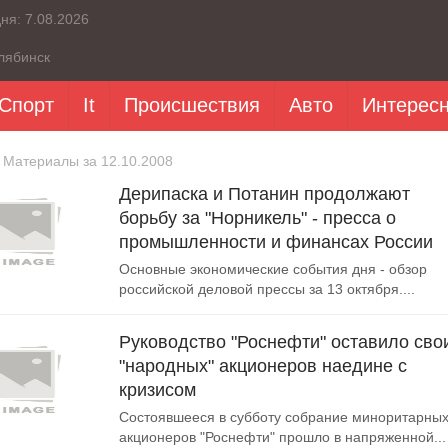
дня:
7.08.2026
лябинск
Спорт
It
Происшествия
Авто
Интерес
 Материалы за 12.10.2008
Дерипаска и Потанин продолжают
борьбу за "Норникель" - пресса о
промышленности и финансах России
Основные экономические события дня - обзор
российской деловой прессы за 13 октября....
Руководство "Роснефти" оставило сво
"народных" акционеров наедине с
кризисом
Состоявшееся в субботу собрание миноритарны
акционеров "Роснефти" прошло в напряженной...