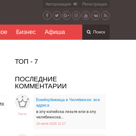
Авторизация
Регистрация
ное
Бизнес
Афиша
Поиск
ТОП - 7
ПОСЛЕДНИЕ
КОММЕНТАРИИ
Бомбоубежища в Челябинске: все
их
адреса
в зпу копейска лезьте или в зпу
Гость
челябиинска...
18 июля 2026 11:27
х