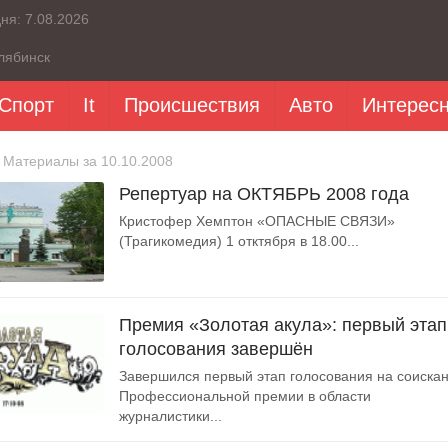
дня:
7.08.2026
лябинск
Спорт
It
Происшествия
Авто
Интерес
 Материалы за 10.10.2008
Репертуар на ОКТЯБРЬ 2008 года
Кристофер Хемптон «ОПАСНЫЕ СВЯЗИ»
(Трагикомедия) 1 отктября в 18.00...
Премия «Золотая акула»: первый этап
голосования завершён
Завершился первый этап голосования на соиска
Профессиональной премии в области
журналистики...