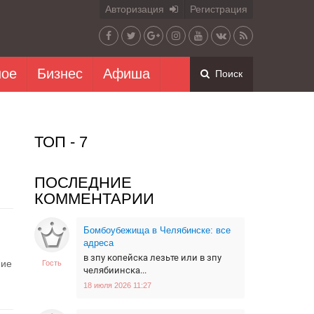
Авторизация
Регистрация
ное
Бизнес
Афиша
Поиск
ТОП - 7
ПОСЛЕДНИЕ
КОММЕНТАРИИ
Бомбоубежища в Челябинске: все
адреса
в зпу копейска лезьте или в зпу
ние
Гость
челябиинска...
18 июля 2026 11:27