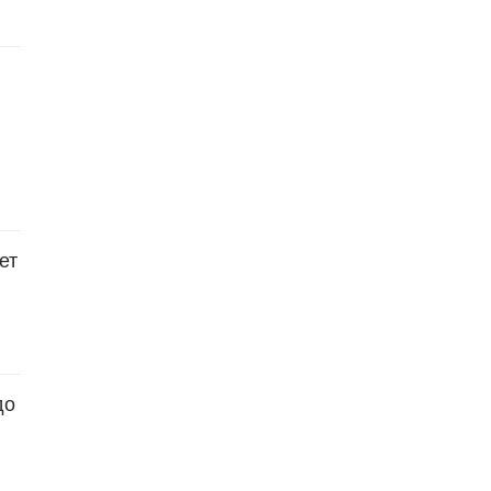
ет
до