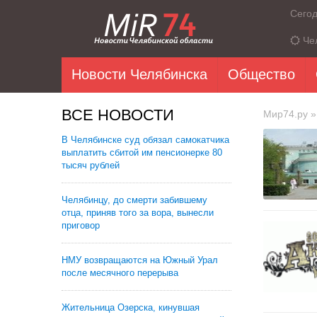
Сего
Че
Новости Челябинска
Общество
ВСЕ НОВОСТИ
Мир74.ру
»
В Челябинске суд обязал самокатчика
выплатить сбитой им пенсионерке 80
тысяч рублей
Челябинцу, до смерти забившему
отца, приняв того за вора, вынесли
приговор
НМУ возвращаются на Южный Урал
после месячного перерыва
Жительница Озерска, кинувшая