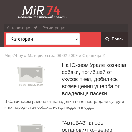
Авторизация
Регистрация
Поиск
Мир74.ру
» Материалы за 06.02.2009 » Страница 2
На Южном Урале хозяева
собаки, погибшей от
укусов пчел, добились
возмещения ущерба от
владельца пасеки
В Саткинском районе от нападения пчел пострадали супруги
и их породистая собака: истцы подали в суд...
"АвтоВАЗ" вновь
остановил конвейер