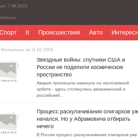
дня:
7.08.2026
лябинск
Спорт
It
Происшествия
Авто
Интерес
 Материалы за 11.02.2009
Звездные войны: спутники США и
России не поделили космическое
пространство
Авария произошла накануне на околоземной
орбите - здесь столкнулись американский и
российский...
Процесс раскулачивания олигархов у
начался. Но у Абрамовича отбирать
нечего
В России процесс раскулачивания олигархов уже