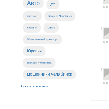
Авто
ДТП
Златоуст
Концерт Челябинск
Коркино
Миасс
Общественный транспорт
Юревич
выставки челябинска
мошенники челябинск
Показать все теги