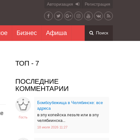
Авторизация
Регистрация
ное
Бизнес
Афиша
Поиск
ТОП - 7
ПОСЛЕДНИЕ
КОММЕНТАРИИ
Бомбоубежища в Челябинске: все
адреса
же
в зпу копейска лезьте или в зпу
Гость
челябиинска...
18 июля 2026 11:27