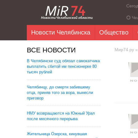
Сего
Че
Новости Челябинска
Общество
ВСЕ НОВОСТИ
Мир74.ру
»
В Челябинске суд обязал самокатчика
выплатить сбитой им пенсионерке 80
тысяч рублей
Челябинцу, до смерти забившему
отца, приняв того за вора, вынесли
приговор
НМУ возвращаются на Южный Урал
после месячного перерыва
Жительница Озерска, кинувшая