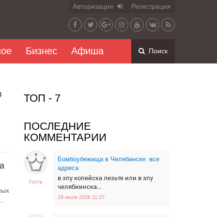
Авторизация
Регистрация
ное
Бизнес
Афиша
Поиск
в
ТОП - 7
ПОСЛЕДНИЕ
КОММЕНТАРИИ
Бомбоубежища в Челябинске: все
а
адреса
в зпу копейска лезьте или в зпу
Гость
челябиинска...
ных
18 июля 2026 11:27
..