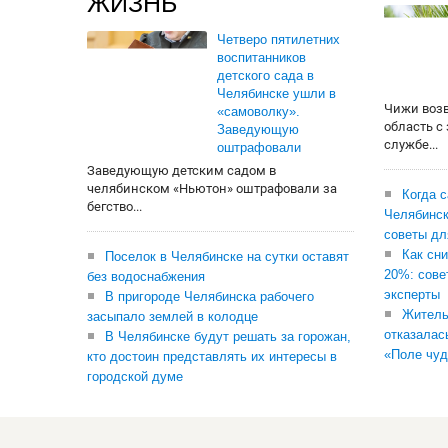
ЖИЗНЬ
Четверо пятилетних
воспитанников
детского сада в
Челябинске ушли в
Чижи воз
«самоволку».
область с
Заведующую
службе...
оштрафовали
Заведующую детским садом в
челябинском «Ньютон» оштрафовали за
Когда 
бегство...
Челябинск
советы дл
Как сни
Поселок в Челябинске на сутки оставят
20%: сове
без водоснабжения
эксперты
В пригороде Челябинска рабочего
Житель
засыпало землей в колодце
отказалас
В Челябинске будут решать за горожан,
«Поле чуд
кто достоин представлять их интересы в
городской думе