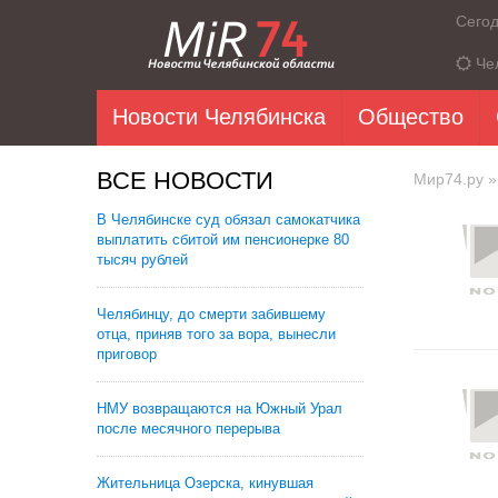
Сего
Че
Новости Челябинска
Общество
ВСЕ НОВОСТИ
Мир74.ру
»
В Челябинске суд обязал самокатчика
выплатить сбитой им пенсионерке 80
тысяч рублей
Челябинцу, до смерти забившему
отца, приняв того за вора, вынесли
приговор
НМУ возвращаются на Южный Урал
после месячного перерыва
Жительница Озерска, кинувшая