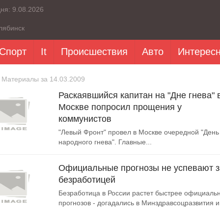
дня:
9.08.2026
лябинск
Спорт
It
Происшествия
Авто
Интерес
 Материалы за 14.03.2009
Раскаявшийся капитан на "Дне гнева" 
Москве попросил прощения у
коммунистов
"Левый Фронт" провел в Москве очередной "День
народного гнева". Главные...
Официальные прогнозы не успевают з
безработицей
Безработица в России растет быстрее официаль
прогнозов - догадались в Минздравсоцразвития и.