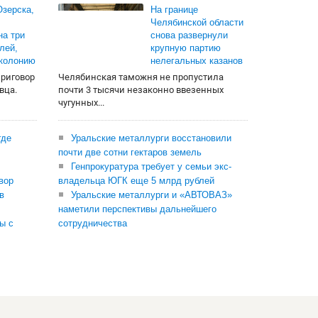
зерска,
На границе
Челябинской области
на три
снова развернули
лей,
крупную партию
 колонию
нелегальных казанов
приговор
Челябинская таможня не пропустила
вца.
почти 3 тысячи незаконно ввезенных
чугунных...
где
Уральские металлурги восстановили
почти две сотни гектаров земель
Генпрокуратура требует у семьи экс-
вор
владельца ЮГК еще 5 млрд рублей
в
Уральские металлурги и «АВТОВАЗ»
наметили перспективы дальнейшего
ы с
сотрудничества