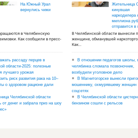
На Южный Урал
Жительница О
вернулись чижи
кинувшая
наркодилера 
миллиона руб
отправится в
вращаются в Челябинскую
В Челябинской области вынесли 
 зимовки. Как сообщили в пресс-
женщине, обманувшей наркоторго
Как...
сажать рассаду перцев в
В отношении педагогов школы, 
ой области-2025: полезные
челябинка сломала позвоночник,
я лучшего урожая
возбудили уголовное дело
зить риск развития рака на 10–
В Магнитогорске вынесли приго
ты о здоровом рационе дали
мошеннику, охмурявшему женщин 
соцсетях
ница Челябинской области
В Челябинской области цистерн
ь от денег и забрала приз на шоу
бензином сошли с рельсов
ес»