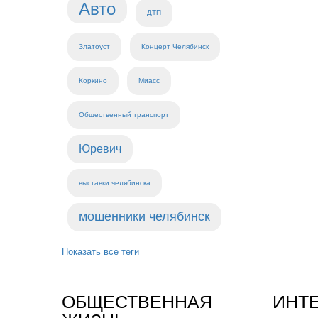
Авто
ДТП
Златоуст
Концерт Челябинск
Коркино
Миасс
Общественный транспорт
Юревич
выставки челябинска
мошенники челябинск
Показать все теги
ОБЩЕСТВЕННАЯ
ИНТ