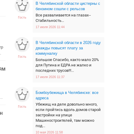
В Челябинской области цистерны с
бензином сошли с рельсов
Все разваливается на глазах--
Гость
Стабильность...
17 июля 2026 11:44
В Челябинской области в 2026 году
тр
дважды повысят плату за
.
коммуналку
Гость
Большое Спасибо, както мало 20%
для Путина и ЕДРА не жалко и
ям
последних трусов!!!...
17 июля 2026 11:37
Бомбоубежища в Челябинске: все
..
адреса
Убежищ на деле довольно много,
Гость
если пройтись вдоль домов старой
н
застройки на улице
Машиностроителей, там можно
под...
10 мая 2026 11:58