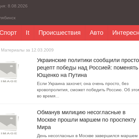
дня:
8.08.2026
лябинск
Спорт
It
Происшествия
Авто
Интерес
 Материалы за 12.03.2009
Украинские политики сообщили прост
рецепт победы над Россией: поменять
Ющенко на Путина
Если Украина захочет, она очень просто, без
кровопролития, сможет победить Россию. Об это
во время...
Обманув милицию несогласные в
Москве прошли маршем по проспекту
Мира
День несогласных в Москве завершился маршем