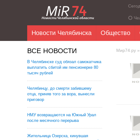
Сего
Че
Новости Челябинска
Общество
ВСЕ НОВОСТИ
Мир74.ру
»
В Челябинске суд обязал самокатчика
выплатить сбитой им пенсионерке 80
тысяч рублей
Челябинцу, до смерти забившему
отца, приняв того за вора, вынесли
приговор
НМУ возвращаются на Южный Урал
после месячного перерыва
Жительница Озерска, кинувшая