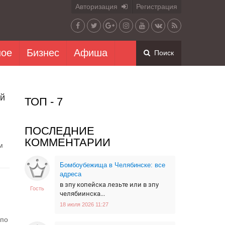
Авторизация
Регистрация
ное
Бизнес
Афиша
Поиск
ой
ТОП - 7
ПОСЛЕДНИЕ
КОММЕНТАРИИ
м
Бомбоубежища в Челябинске: все
адреса
в зпу копейска лезьте или в зпу
Гость
челябиинска...
18 июля 2026 11:27
 по