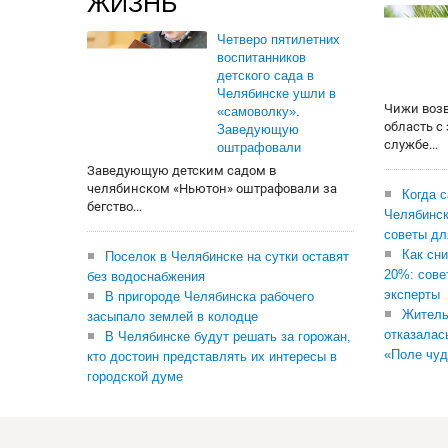
ЖИЗНЬ
Четверо пятилетних
воспитанников
детского сада в
Челябинске ушли в
Чижи воз
«самоволку».
область с
Заведующую
службе...
оштрафовали
Заведующую детским садом в
челябинском «Ньютон» оштрафовали за
Когда 
бегство...
Челябинск
советы дл
Как сни
Поселок в Челябинске на сутки оставят
20%: сове
без водоснабжения
эксперты
В пригороде Челябинска рабочего
Житель
засыпало землей в колодце
отказалас
В Челябинске будут решать за горожан,
«Поле чуд
кто достоин представлять их интересы в
городской думе