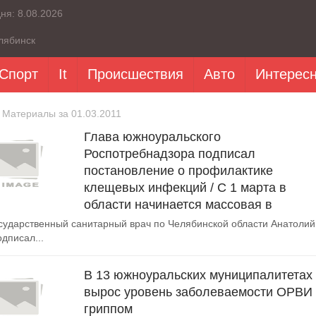
дня:
8.08.2026
лябинск
Спорт
It
Происшествия
Авто
Интерес
 Материалы за 01.03.2011
Глава южноуральского
Роспотребнадзора подписал
постановление о профилактике
клещевых инфекций / С 1 марта в
области начинается массовая в
сударственный санитарный врач по Челябинской области Анатолий
дписал...
В 13 южноуральских муниципалитетах
вырос уровень заболеваемости ОРВИ
гриппом