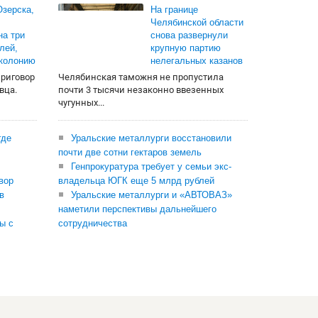
зерска,
На границе
Челябинской области
на три
снова развернули
лей,
крупную партию
 колонию
нелегальных казанов
приговор
Челябинская таможня не пропустила
вца.
почти 3 тысячи незаконно ввезенных
чугунных...
где
Уральские металлурги восстановили
почти две сотни гектаров земель
Генпрокуратура требует у семьи экс-
вор
владельца ЮГК еще 5 млрд рублей
в
Уральские металлурги и «АВТОВАЗ»
наметили перспективы дальнейшего
ы с
сотрудничества