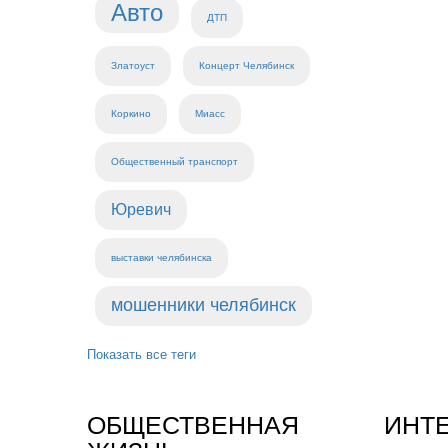
Авто
ДТП
Златоуст
Концерт Челябинск
Коркино
Миасс
Общественный транспорт
Юревич
выставки челябинска
мошенники челябинск
Показать все теги
ОБЩЕСТВЕННАЯ
ИНТ