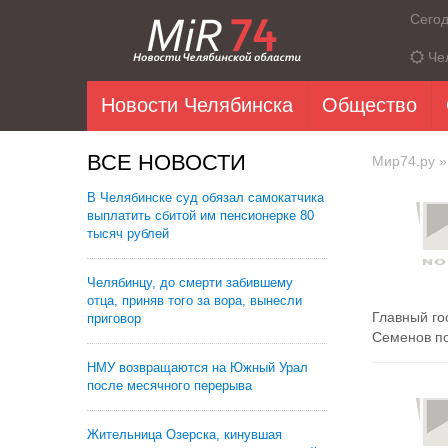
Сего
Че
Новости Челябинска
Общество
ВСЕ НОВОСТИ
Мир74.ру
»
В Челябинске суд обязал самокатчика
выплатить сбитой им пенсионерке 80
тысяч рублей
Челябинцу, до смерти забившему
отца, приняв того за вора, вынесли
Главный го
приговор
Семенов по
НМУ возвращаются на Южный Урал
после месячного перерыва
Жительница Озерска, кинувшая