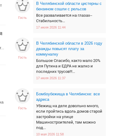
В Челябинской области цистерны с
т
бензином сошли с рельсов
Все разваливается на глазах--
Гость
Стабильность...
17 июля 2026 11:44
я
В Челябинской области в 2026 году
..
дважды повысят плату за
коммуналку
Гость
Большое Спасибо, както мало 20%
для Путина и ЕДРА не жалко и
последних трусов!!!...
17 июля 2026 11:37
Бомбоубежища в Челябинске: все
адреса
на
Убежищ на деле довольно много,
Гость
если пройтись вдоль домов старой
застройки на улице
Машиностроителей, там можно
под...
10 мая 2026 11:58