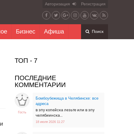
Авторизация
Регистрация
ное
Бизнес
Афиша
Поиск
ТОП - 7
ПОСЛЕДНИЕ
КОММЕНТАРИИ
Бомбоубежища в Челябинске: все
адреса
в зпу копейска лезьте или в зпу
Гость
челябиинска...
18 июля 2026 11:27
 и