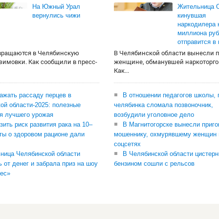
На Южный Урал
Жительница О
вернулись чижи
кинувшая
наркодилера 
миллиона руб
отправится в
вращаются в Челябинскую
В Челябинской области вынесли 
 зимовки. Как сообщили в пресс-
женщине, обманувшей наркоторго
Как...
сажать рассаду перцев в
В отношении педагогов школы, 
ой области-2025: полезные
челябинка сломала позвоночник,
я лучшего урожая
возбудили уголовное дело
зить риск развития рака на 10–
В Магнитогорске вынесли приго
ты о здоровом рационе дали
мошеннику, охмурявшему женщин 
соцсетях
ница Челябинской области
В Челябинской области цистерн
ь от денег и забрала приз на шоу
бензином сошли с рельсов
ес»