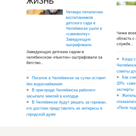
ЖИЗНЬ
Четверо пятилетних
воспитанников
детского сада в
Челябинске ушли в
Чижи воз
«самоволку».
область с
Заведующую
службе...
оштрафовали
Заведующую детским садом в
челябинском «Ньютон» оштрафовали за
Когда 
бегство...
Челябинск
советы дл
Как сни
Поселок в Челябинске на сутки оставят
20%: сове
без водоснабжения
эксперты
В пригороде Челябинска рабочего
Житель
засыпало землей в колодце
отказалас
В Челябинске будут решать за горожан,
«Поле чуд
кто достоин представлять их интересы в
городской думе