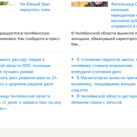
На Южный Урал
Жительница О
вернулись чижи
кинувшая
наркодилера 
миллиона руб
отправится в
вращаются в Челябинскую
В Челябинской области вынесли 
 зимовки. Как сообщили в пресс-
женщине, обманувшей наркоторго
Как...
сажать рассаду перцев в
В отношении педагогов школы, 
ой области-2025: полезные
челябинка сломала позвоночник,
я лучшего урожая
возбудили уголовное дело
зить риск развития рака на 10–
В Магнитогорске вынесли приго
ты о здоровом рационе дали
мошеннику, охмурявшему женщин 
соцсетях
ница Челябинской области
В Челябинской области цистерн
ь от денег и забрала приз на шоу
бензином сошли с рельсов
ес»