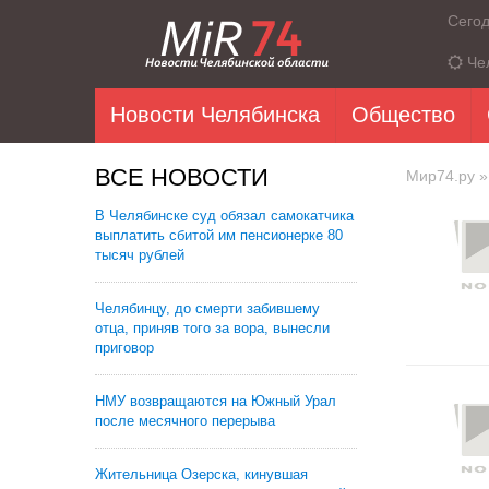
Сего
Че
Новости Челябинска
Общество
ВСЕ НОВОСТИ
Мир74.ру
»
В Челябинске суд обязал самокатчика
выплатить сбитой им пенсионерке 80
тысяч рублей
Челябинцу, до смерти забившему
отца, приняв того за вора, вынесли
приговор
НМУ возвращаются на Южный Урал
после месячного перерыва
Жительница Озерска, кинувшая