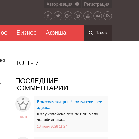
Авторизация
Регистрация
ное
Бизнес
Афиша
Поиск
ез
ТОП - 7
ПОСЛЕДНИЕ
м
КОММЕНТАРИИ
Бомбоубежища в Челябинске: все
адреса
в зпу копейска лезьте или в зпу
Гость
челябиинска...
18 июля 2026 11:27