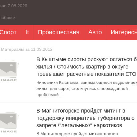
дня:
7.08.2026
лябинск
Спорт
It
Происшествия
Авто
Интерес
 Материалы за 11.09.2012
В Кыштыме сироты рискуют остаться б
жилья / Стоимость квартир в округе
превышает расчетные показатели ЕТО
Чиновники Кыштыма, занимающиеся выделение
жилья для сирот, столкнулись с неожиданной
проблемой:...
В Магнитогорске пройдет митинг в
поддержку инициативы губернатора о
запрете \"легальных\" наркотиков
В Магнитогорске пройдет митинг против