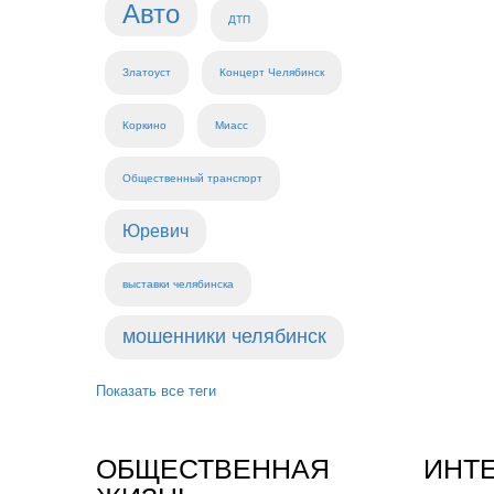
Авто
ДТП
Златоуст
Концерт Челябинск
Коркино
Миасс
Общественный транспорт
Юревич
выставки челябинска
мошенники челябинск
Показать все теги
ОБЩЕСТВЕННАЯ
ИНТ