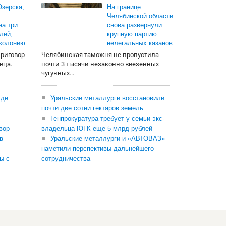
зерска,
На границе
Челябинской области
на три
снова развернули
лей,
крупную партию
 колонию
нелегальных казанов
приговор
Челябинская таможня не пропустила
вца.
почти 3 тысячи незаконно ввезенных
чугунных...
где
Уральские металлурги восстановили
почти две сотни гектаров земель
Генпрокуратура требует у семьи экс-
вор
владельца ЮГК еще 5 млрд рублей
в
Уральские металлурги и «АВТОВАЗ»
наметили перспективы дальнейшего
ы с
сотрудничества