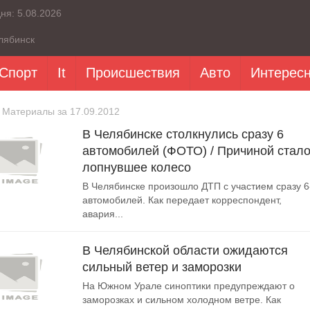
дня:
5.08.2026
лябинск
Спорт
It
Происшествия
Авто
Интерес
 Материалы за 17.09.2012
В Челябинске столкнулись сразу 6
автомобилей (ФОТО) / Причиной стал
лопнувшее колесо
В Челябинске произошло ДТП с участием сразу 6
автомобилей. Как передает корреспондент,
авария...
В Челябинской области ожидаются
сильный ветер и заморозки
На Южном Урале синоптики предупреждают о
заморозках и сильном холодном ветре. Как