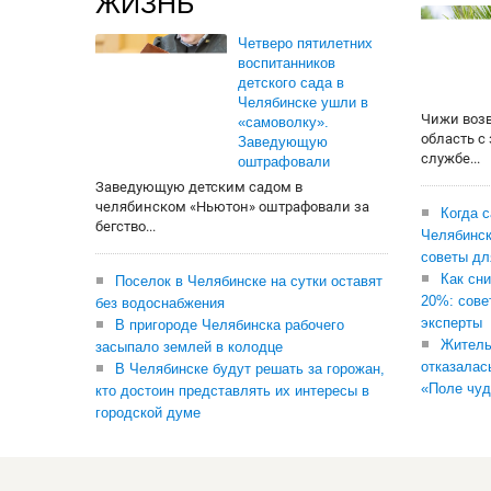
ЖИЗНЬ
Четверо пятилетних
воспитанников
детского сада в
Челябинске ушли в
Чижи воз
«самоволку».
область с
Заведующую
службе...
оштрафовали
Заведующую детским садом в
челябинском «Ньютон» оштрафовали за
Когда 
бегство...
Челябинск
советы дл
Как сни
Поселок в Челябинске на сутки оставят
20%: сове
без водоснабжения
эксперты
В пригороде Челябинска рабочего
Житель
засыпало землей в колодце
отказалас
В Челябинске будут решать за горожан,
«Поле чуд
кто достоин представлять их интересы в
городской думе