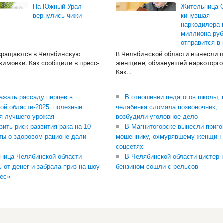
На Южный Урал
Жительница О
вернулись чижи
кинувшая
наркодилера 
миллиона руб
отправится в
вращаются в Челябинскую
В Челябинской области вынесли 
 зимовки. Как сообщили в пресс-
женщине, обманувшей наркоторго
Как...
сажать рассаду перцев в
В отношении педагогов школы, 
ой области-2025: полезные
челябинка сломала позвоночник,
я лучшего урожая
возбудили уголовное дело
зить риск развития рака на 10–
В Магнитогорске вынесли приго
ты о здоровом рационе дали
мошеннику, охмурявшему женщин 
соцсетях
ница Челябинской области
В Челябинской области цистерн
ь от денег и забрала приз на шоу
бензином сошли с рельсов
ес»