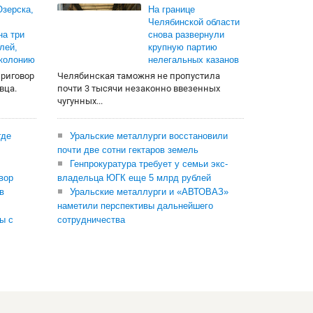
зерска,
На границе
Челябинской области
на три
снова развернули
лей,
крупную партию
 колонию
нелегальных казанов
приговор
Челябинская таможня не пропустила
вца.
почти 3 тысячи незаконно ввезенных
чугунных...
где
Уральские металлурги восстановили
почти две сотни гектаров земель
Генпрокуратура требует у семьи экс-
вор
владельца ЮГК еще 5 млрд рублей
в
Уральские металлурги и «АВТОВАЗ»
наметили перспективы дальнейшего
ы с
сотрудничества