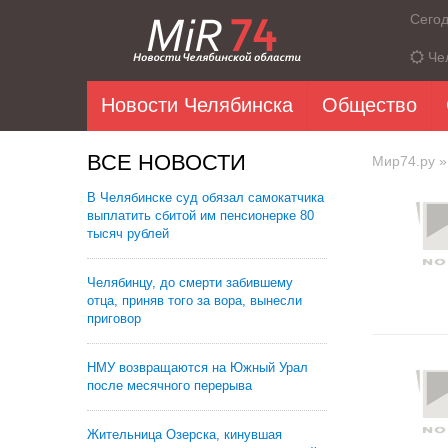
Сего
Че
Новости Челябинска
Общество
ВСЕ НОВОСТИ
Мир74.ру
»
В Челябинске суд обязал самокатчика
выплатить сбитой им пенсионерке 80
тысяч рублей
Челябинцу, до смерти забившему
отца, приняв того за вора, вынесли
приговор
НМУ возвращаются на Южный Урал
после месячного перерыва
Жительница Озерска, кинувшая