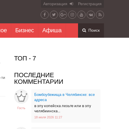
Авторизация
Регистрация
ное
Бизнес
Афиша
Поиск
ТОП - 7
о
ПОСЛЕДНИЕ
-ти
КОММЕНТАРИИ
Бомбоубежища в Челябинске: все
адреса
в зпу копейска лезьте или в зпу
Гость
челябиинска...
18 июля 2026 11:27