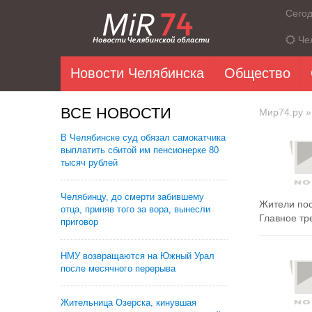
Сего
Че
Новости Челябинска
Общество
ВСЕ НОВОСТИ
Мир74.ру
»
В Челябинске суд обязал самокатчика
выплатить сбитой им пенсионерке 80
тысяч рублей
Челябинцу, до смерти забившему
Жители пос
отца, приняв того за вора, вынесли
Главное тре
приговор
НМУ возвращаются на Южный Урал
после месячного перерыва
Жительница Озерска, кинувшая