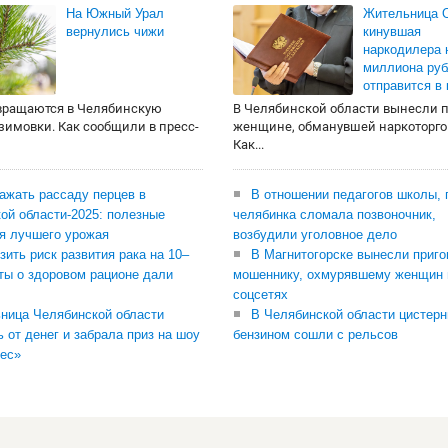
На Южный Урал
Жительница О
вернулись чижи
кинувшая
наркодилера 
миллиона руб
отправится в
вращаются в Челябинскую
В Челябинской области вынесли 
 зимовки. Как сообщили в пресс-
женщине, обманувшей наркоторго
Как...
сажать рассаду перцев в
В отношении педагогов школы, 
ой области-2025: полезные
челябинка сломала позвоночник,
я лучшего урожая
возбудили уголовное дело
зить риск развития рака на 10–
В Магнитогорске вынесли приго
ты о здоровом рационе дали
мошеннику, охмурявшему женщин 
соцсетях
ница Челябинской области
В Челябинской области цистерн
ь от денег и забрала приз на шоу
бензином сошли с рельсов
ес»