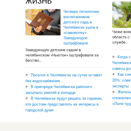
ЖИЗНЬ
Четверо пятилетних
воспитанников
детского сада в
Челябинске ушли в
Чижи воз
«самоволку».
область с
Заведующую
службе...
оштрафовали
Заведующую детским садом в
челябинском «Ньютон» оштрафовали за
Когда 
бегство...
Челябинск
советы дл
Как сни
Поселок в Челябинске на сутки оставят
20%: сове
без водоснабжения
эксперты
В пригороде Челябинска рабочего
Житель
засыпало землей в колодце
отказалас
В Челябинске будут решать за горожан,
«Поле чуд
кто достоин представлять их интересы в
городской думе