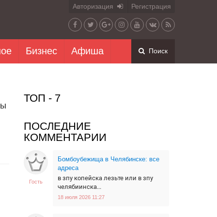
Авторизация
Регистрация
ное
Бизнес
Афиша
Поиск
ТОП - 7
ды
ПОСЛЕДНИЕ
КОММЕНТАРИИ
Бомбоубежища в Челябинске: все
адреса
в зпу копейска лезьте или в зпу
Гость
челябиинска...
18 июля 2026 11:27