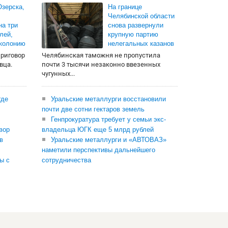
зерска,
На границе
Челябинской области
на три
снова развернули
лей,
крупную партию
 колонию
нелегальных казанов
приговор
Челябинская таможня не пропустила
вца.
почти 3 тысячи незаконно ввезенных
чугунных...
где
Уральские металлурги восстановили
почти две сотни гектаров земель
Генпрокуратура требует у семьи экс-
вор
владельца ЮГК еще 5 млрд рублей
в
Уральские металлурги и «АВТОВАЗ»
наметили перспективы дальнейшего
ы с
сотрудничества