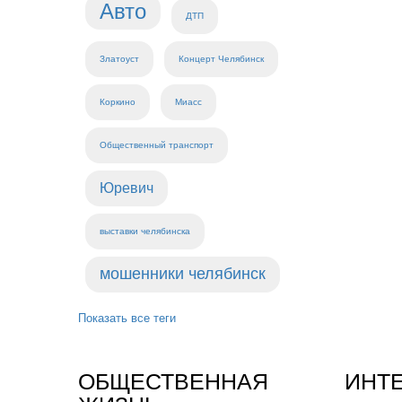
Авто
ДТП
Златоуст
Концерт Челябинск
Коркино
Миасс
Общественный транспорт
Юревич
выставки челябинска
мошенники челябинск
Показать все теги
ОБЩЕСТВЕННАЯ
ИНТ