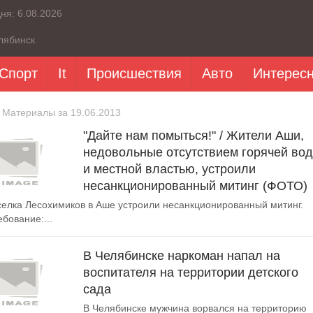
дня:
6.08.2026
лябинск
Спорт
It
Происшествия
Авто
Интерес
 Материалы за 19.06.2013
"Дайте нам помыться!" / Жители Аши,
недовольные отсутствием горячей во
и местной властью, устроили
несанкционированный митинг (ФОТО)
елка Лесохимиков в Аше устроили несанкционированный митинг.
бование:...
В Челябинске наркоман напал на
воспитателя на территории детского
сада
В Челябинске мужчина ворвался на территорию