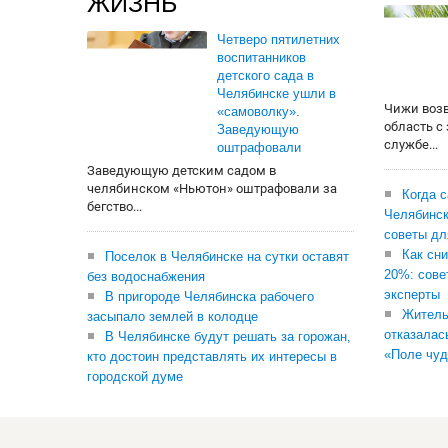
ЖИЗНЬ
Четверо пятилетних
воспитанников
детского сада в
Челябинске ушли в
Чижи воз
«самоволку».
область с
Заведующую
службе...
оштрафовали
Заведующую детским садом в
челябинском «Ньютон» оштрафовали за
Когда 
бегство...
Челябинск
советы дл
Как сни
Поселок в Челябинске на сутки оставят
20%: сове
без водоснабжения
эксперты
В пригороде Челябинска рабочего
Житель
засыпало землей в колодце
отказалас
В Челябинске будут решать за горожан,
«Поле чуд
кто достоин представлять их интересы в
городской думе