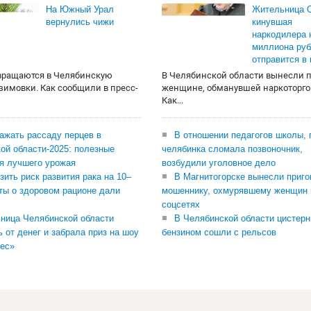
На Южный Урал
Жительница О
вернулись чижи
кинувшая
наркодилера 
миллиона руб
отправится в
вращаются в Челябинскую
В Челябинской области вынесли 
 зимовки. Как сообщили в пресс-
женщине, обманувшей наркоторго
Как...
сажать рассаду перцев в
В отношении педагогов школы, 
ой области-2025: полезные
челябинка сломала позвоночник,
я лучшего урожая
возбудили уголовное дело
зить риск развития рака на 10–
В Магнитогорске вынесли приго
ты о здоровом рационе дали
мошеннику, охмурявшему женщин 
соцсетях
ница Челябинской области
В Челябинской области цистерн
ь от денег и забрала приз на шоу
бензином сошли с рельсов
ес»