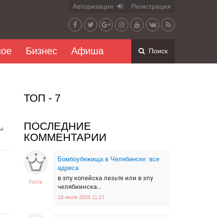
Авторизация
Регистрация
ное
Бизнес
Афиша
Поиск
ТОП - 7
ПОСЛЕДНИЕ
ы
КОММЕНТАРИИ
Бомбоубежища в Челябинске: все
адреса
в зпу копейска лезьте или в зпу
Гость
челябиинска...
18 июля 2026 11:27