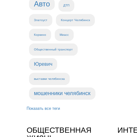
Авто
ДТП
Златоуст
Концерт Челябинск
Коркино
Миасс
Общественный транспорт
Юревич
выставки челябинска
мошенники челябинск
Показать все теги
ОБЩЕСТВЕННАЯ
ИНТ