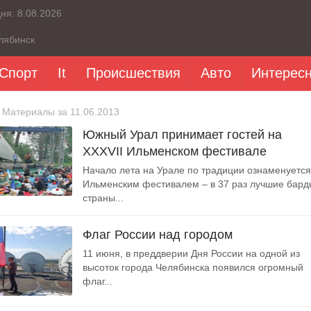
дня:
8.08.2026
лябинск
Спорт
It
Происшествия
Авто
Интерес
 Материалы за 11.06.2013
Южный Урал принимает гостей на
XXXVII Ильменском фестивале
Начало лета на Урале по традиции ознаменуется
Ильменским фестивалем – в 37 раз лучшие бард
страны...
Флаг России над городом
11 июня, в преддверии Дня России на одной из
высоток города Челябинска появился огромный
флаг...