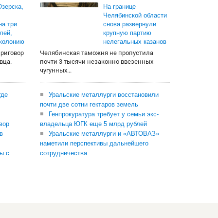
зерска,
На границе
Челябинской области
на три
снова развернули
лей,
крупную партию
 колонию
нелегальных казанов
приговор
Челябинская таможня не пропустила
вца.
почти 3 тысячи незаконно ввезенных
чугунных...
где
Уральские металлурги восстановили
почти две сотни гектаров земель
Генпрокуратура требует у семьи экс-
вор
владельца ЮГК еще 5 млрд рублей
в
Уральские металлурги и «АВТОВАЗ»
наметили перспективы дальнейшего
ы с
сотрудничества