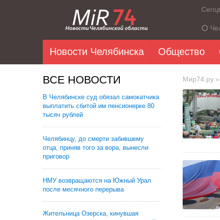
Сего
Че
Новости Челябинска
Общество
ВСЕ НОВОСТИ
Мир74.ру
»
В Челябинске суд обязал самокатчика
выплатить сбитой им пенсионерке 80
тысяч рублей
Челябинцу, до смерти забившему
отца, приняв того за вора, вынесли
приговор
НМУ возвращаются на Южный Урал
после месячного перерыва
Жительница Озерска, кинувшая