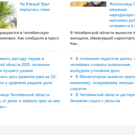
На Южный Урал
Жительница О
вернулись чижи
кинувшая
наркодилера 
миллиона руб
отправится в
вращаются в Челябинскую
В Челябинской области вынесли 
 зимовки. Как сообщили в пресс-
женщине, обманувшей наркоторго
Как...
сажать рассаду перцев в
В отношении педагогов школы, 
ой области-2025: полезные
челябинка сломала позвоночник,
я лучшего урожая
возбудили уголовное дело
зить риск развития рака на 10–
В Магнитогорске вынесли приго
ты о здоровом рационе дали
мошеннику, охмурявшему женщин 
соцсетях
ница Челябинской области
В Челябинской области цистерн
ь от денег и забрала приз на шоу
бензином сошли с рельсов
ес»