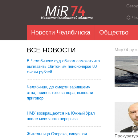
Сего
Че
Новости Челябинска
Общество
ВСЕ НОВОСТИ
Мир74.ру
»
В Челябинске суд обязал самокатчика
выплатить сбитой им пенсионерке 80
тысяч рублей
Челябинцу, до смерти забившему
отца, приняв того за вора, вынесли
приговор
НМУ возвращаются на Южный Урал
после месячного перерыва
Жительница Озерска, кинувшая
Прокуратур