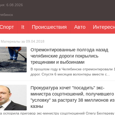
дня:
6.08.2026
лябинск
Спорт
It
Происшествия
Авто
Интерес
 Материалы за 09.04.2018
Отремонтированные полгода назад
челябинские дороги покрылись
трещинами и выбоинами
В прошлом году в Челябинске отремонтировали 
дорог. Спустя 6 месяцев волонтеры вместе с...
Прокуратура хочет "посадить" экс-
министра соцотношений, получившего
"условку" за растрату 38 миллионов из
казны
а оспорила приговор экс-министру соцотношений Олегу Бехтереву