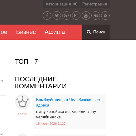
Авторизация
Регистрация
ное
Бизнес
Афиша
Поиск
ТОП - 7
ПОСЛЕДНИЕ
17
КОММЕНТАРИИ
Бомбоубежища в Челябинске: все
адреса
в зпу копейска лезьте или в зпу
Гость
челябиинска...
18 июля 2026 11:27
 и