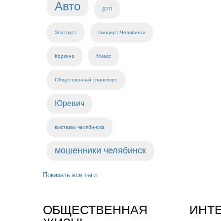
Авто
ДТП
Златоуст
Концерт Челябинск
Коркино
Миасс
Общественный транспорт
Юревич
выставки челябинска
мошенники челябинск
Показать все теги
ОБЩЕСТВЕННАЯ
ИНТ