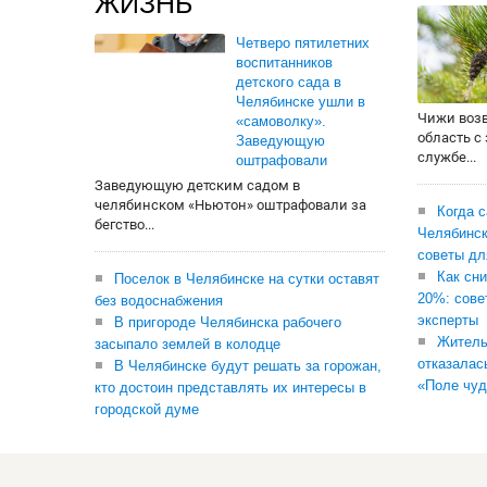
ЖИЗНЬ
Четверо пятилетних
воспитанников
детского сада в
Челябинске ушли в
Чижи воз
«самоволку».
область с
Заведующую
службе...
оштрафовали
Заведующую детским садом в
челябинском «Ньютон» оштрафовали за
Когда 
бегство...
Челябинск
советы дл
Как сни
Поселок в Челябинске на сутки оставят
20%: сове
без водоснабжения
эксперты
В пригороде Челябинска рабочего
Житель
засыпало землей в колодце
отказалас
В Челябинске будут решать за горожан,
«Поле чуд
кто достоин представлять их интересы в
городской думе