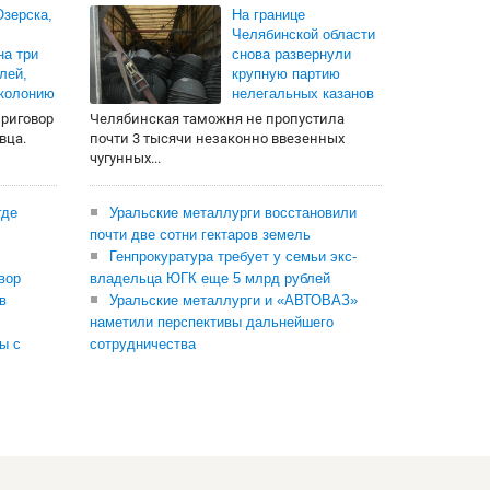
зерска,
На границе
Челябинской области
на три
снова развернули
лей,
крупную партию
 колонию
нелегальных казанов
приговор
Челябинская таможня не пропустила
вца.
почти 3 тысячи незаконно ввезенных
чугунных...
где
Уральские металлурги восстановили
почти две сотни гектаров земель
Генпрокуратура требует у семьи экс-
вор
владельца ЮГК еще 5 млрд рублей
в
Уральские металлурги и «АВТОВАЗ»
наметили перспективы дальнейшего
ы с
сотрудничества