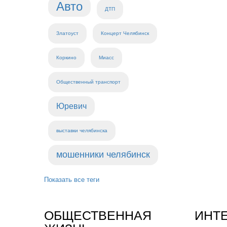
Авто
ДТП
Златоуст
Концерт Челябинск
Коркино
Миасс
Общественный транспорт
Юревич
выставки челябинска
мошенники челябинск
Показать все теги
ОБЩЕСТВЕННАЯ
ИНТ