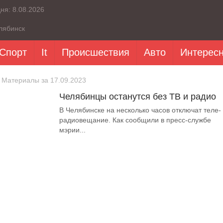
дня:
8.08.2026
лябинск
Спорт
It
Происшествия
Авто
Интерес
 Материалы за 17.09.2023
Челябинцы останутся без ТВ и радио
В Челябинске на несколько часов отключат теле-
радиовещание. Как сообщили в пресс-службе
мэрии...