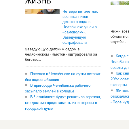
ЖИЗНЬ
Четверо пятилетних
воспитанников
детского сада в
Челябинске ушли в
Чижи воз
«самоволку».
область с
Заведующую
службе...
оштрафовали
Заведующую детским садом в
челябинском «Ньютон» оштрафовали за
Когда 
бегство...
Челябинск
советы дл
Как сни
Поселок в Челябинске на сутки оставят
20%: сове
без водоснабжения
эксперты
В пригороде Челябинска рабочего
Житель
засыпало землей в колодце
отказалас
В Челябинске будут решать за горожан,
«Поле чуд
кто достоин представлять их интересы в
городской думе