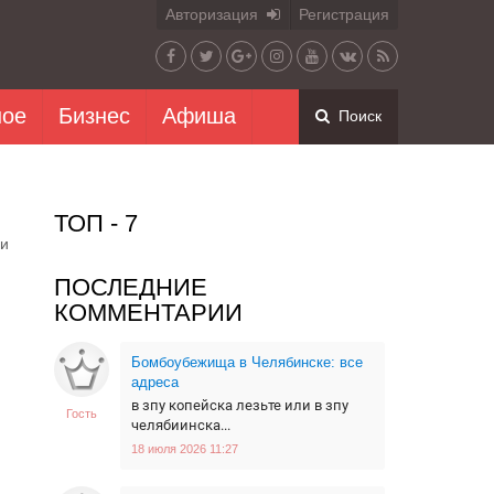
Авторизация
Регистрация
ное
Бизнес
Афиша
Поиск
ТОП - 7
 и
ПОСЛЕДНИЕ
КОММЕНТАРИИ
Бомбоубежища в Челябинске: все
адреса
в зпу копейска лезьте или в зпу
Гость
челябиинска...
18 июля 2026 11:27