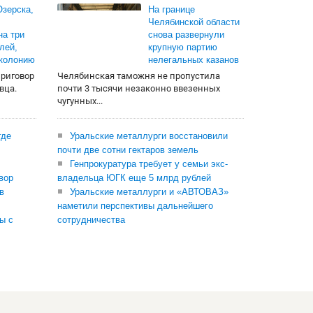
зерска,
На границе
Челябинской области
на три
снова развернули
лей,
крупную партию
 колонию
нелегальных казанов
приговор
Челябинская таможня не пропустила
вца.
почти 3 тысячи незаконно ввезенных
чугунных...
где
Уральские металлурги восстановили
почти две сотни гектаров земель
Генпрокуратура требует у семьи экс-
вор
владельца ЮГК еще 5 млрд рублей
в
Уральские металлурги и «АВТОВАЗ»
наметили перспективы дальнейшего
ы с
сотрудничества