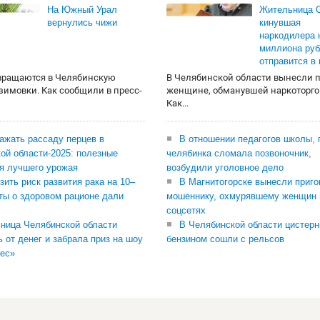
На Южный Урал
Жительница О
вернулись чижи
кинувшая
наркодилера 
миллиона руб
отправится в
вращаются в Челябинскую
В Челябинской области вынесли 
 зимовки. Как сообщили в пресс-
женщине, обманувшей наркоторго
Как...
сажать рассаду перцев в
В отношении педагогов школы, 
ой области-2025: полезные
челябинка сломала позвоночник,
я лучшего урожая
возбудили уголовное дело
зить риск развития рака на 10–
В Магнитогорске вынесли приго
ты о здоровом рационе дали
мошеннику, охмурявшему женщин 
соцсетях
ница Челябинской области
В Челябинской области цистерн
ь от денег и забрала приз на шоу
бензином сошли с рельсов
ес»