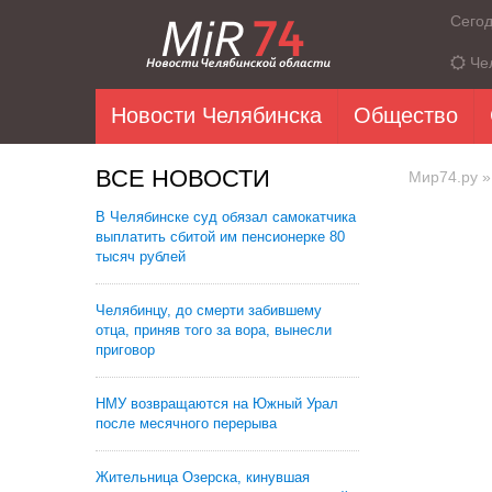
Сего
Че
Новости Челябинска
Общество
ВСЕ НОВОСТИ
Мир74.ру
»
В Челябинске суд обязал самокатчика
выплатить сбитой им пенсионерке 80
тысяч рублей
Челябинцу, до смерти забившему
отца, приняв того за вора, вынесли
приговор
НМУ возвращаются на Южный Урал
после месячного перерыва
Жительница Озерска, кинувшая