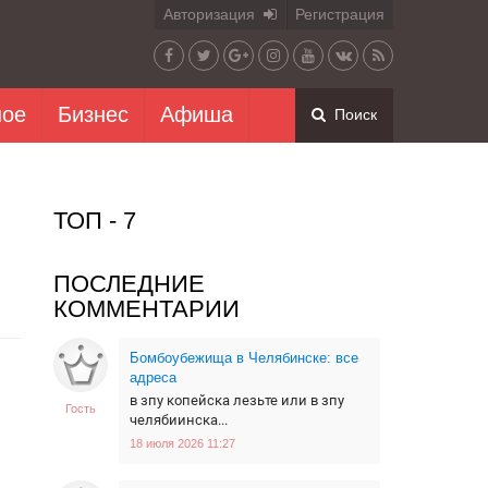
Авторизация
Регистрация
ное
Бизнес
Афиша
Поиск
ТОП - 7
ПОСЛЕДНИЕ
КОММЕНТАРИИ
Бомбоубежища в Челябинске: все
адреса
в зпу копейска лезьте или в зпу
Гость
челябиинска...
18 июля 2026 11:27