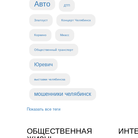
Авто
ДТП
Златоуст
Концерт Челябинск
Коркино
Миасс
Общественный транспорт
Юревич
выставки челябинска
мошенники челябинск
Показать все теги
ОБЩЕСТВЕННАЯ
ИНТ