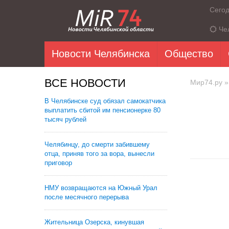
Сего
Че
Новости Челябинска
Общество
ВСЕ НОВОСТИ
Мир74.ру
»
В Челябинске суд обязал самокатчика
выплатить сбитой им пенсионерке 80
тысяч рублей
Челябинцу, до смерти забившему
отца, приняв того за вора, вынесли
приговор
НМУ возвращаются на Южный Урал
после месячного перерыва
Жительница Озерска, кинувшая