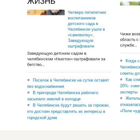
ЖИЗНЬ
Четверо пятилетних
воспитанников
детского сада в
Челябинске ушли в
Чижи воз
«самоволку».
область с
Заведующую
службе...
оштрафовали
Заведующую детским садом в
челябинском «Ньютон» оштрафовали за
Когда 
бегство...
Челябинск
советы дл
Как сни
Поселок в Челябинске на сутки оставят
20%: сове
без водоснабжения
эксперты
В пригороде Челябинска рабочего
Житель
засыпало землей в колодце
отказалас
В Челябинске будут решать за горожан,
«Поле чуд
кто достоин представлять их интересы в
городской думе