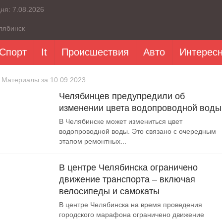
дня:
7.08.2026
лябинск
Спорт
It
Происшествия
Авто
Интерес
 Материалы за 10.09.2023
Челябинцев предупредили об
изменении цвета водопроводной воды
В Челябинске может измениться цвет
водопроводной воды. Это связано с очередным
этапом ремонтных...
В центре Челябинска ограничено
движение транспорта – включая
велосипеды и самокаты
В центре Челябинска на время проведения
городского марафона ограничено движение