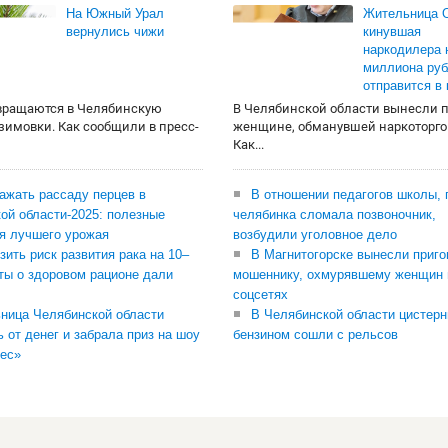
На Южный Урал
Жительница О
вернулись чижи
кинувшая
наркодилера 
миллиона руб
отправится в
вращаются в Челябинскую
В Челябинской области вынесли 
 зимовки. Как сообщили в пресс-
женщине, обманувшей наркоторго
Как...
сажать рассаду перцев в
В отношении педагогов школы, 
ой области-2025: полезные
челябинка сломала позвоночник,
я лучшего урожая
возбудили уголовное дело
зить риск развития рака на 10–
В Магнитогорске вынесли приго
ты о здоровом рационе дали
мошеннику, охмурявшему женщин 
соцсетях
ница Челябинской области
В Челябинской области цистерн
ь от денег и забрала приз на шоу
бензином сошли с рельсов
ес»