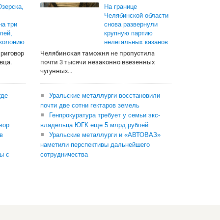
зерска,
На границе
Челябинской области
на три
снова развернули
лей,
крупную партию
 колонию
нелегальных казанов
приговор
Челябинская таможня не пропустила
вца.
почти 3 тысячи незаконно ввезенных
чугунных...
где
Уральские металлурги восстановили
почти две сотни гектаров земель
Генпрокуратура требует у семьи экс-
вор
владельца ЮГК еще 5 млрд рублей
в
Уральские металлурги и «АВТОВАЗ»
наметили перспективы дальнейшего
ы с
сотрудничества