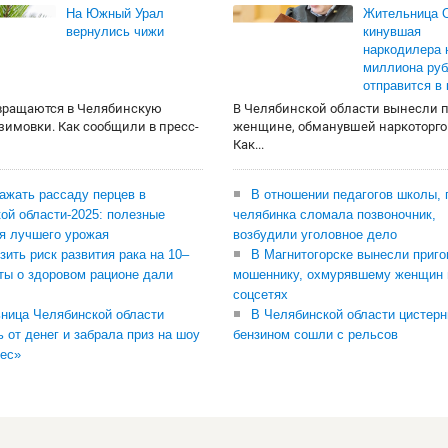
На Южный Урал
Жительница О
вернулись чижи
кинувшая
наркодилера 
миллиона руб
отправится в
вращаются в Челябинскую
В Челябинской области вынесли 
 зимовки. Как сообщили в пресс-
женщине, обманувшей наркоторго
Как...
сажать рассаду перцев в
В отношении педагогов школы, 
ой области-2025: полезные
челябинка сломала позвоночник,
я лучшего урожая
возбудили уголовное дело
зить риск развития рака на 10–
В Магнитогорске вынесли приго
ты о здоровом рационе дали
мошеннику, охмурявшему женщин 
соцсетях
ница Челябинской области
В Челябинской области цистерн
ь от денег и забрала приз на шоу
бензином сошли с рельсов
ес»