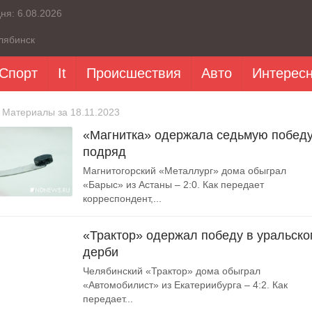
дня:
6.08.2026
лябинск
Спорт
It
Происшествия
Авто
Интерес
 Материалы за 18.11.2023
«Магнитка» одержала седьмую побед
подряд
Магнитогорский «Металлург» дома обыграл
«Барыс» из Астаны – 2:0. Как передает
корреспондент,...
«Трактор» одержал победу в уральско
дерби
Челябинский «Трактор» дома обыграл
«Автомобилист» из Екатериибурга – 4:2. Как
передает...