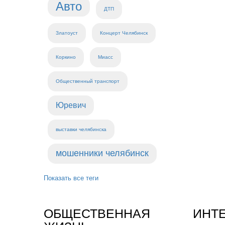
Авто
ДТП
Златоуст
Концерт Челябинск
Коркино
Миасс
Общественный транспорт
Юревич
выставки челябинска
мошенники челябинск
Показать все теги
ОБЩЕСТВЕННАЯ
ИНТ