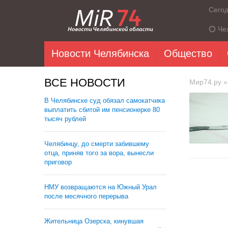
Сего
Че
Новости Челябинска
Общество
ВСЕ НОВОСТИ
Мир74.ру
»
В Челябинске суд обязал самокатчика
выплатить сбитой им пенсионерке 80
тысяч рублей
Челябинцу, до смерти забившему
отца, приняв того за вора, вынесли
приговор
НМУ возвращаются на Южный Урал
после месячного перерыва
Жительница Озерска, кинувшая