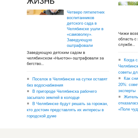
ЖИЗНЬ
Четверо пятилетних
воспитанников
детского сада в
Челябинске ушли в
Чижи воз
«самоволку».
область с
Заведующую
службе...
оштрафовали
Заведующую детским садом в
челябинском «Ньютон» оштрафовали за
Когда 
бегство...
Челябинск
советы дл
Как сни
Поселок в Челябинске на сутки оставят
20%: сове
без водоснабжения
эксперты
В пригороде Челябинска рабочего
Житель
засыпало землей в колодце
отказалас
В Челябинске будут решать за горожан,
«Поле чуд
кто достоин представлять их интересы в
городской думе