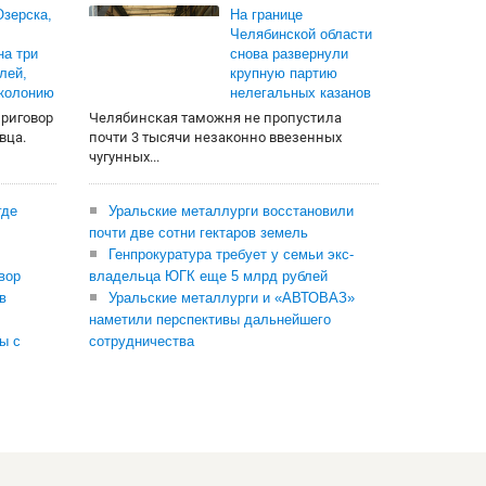
зерска,
На границе
Челябинской области
на три
снова развернули
лей,
крупную партию
 колонию
нелегальных казанов
приговор
Челябинская таможня не пропустила
вца.
почти 3 тысячи незаконно ввезенных
чугунных...
где
Уральские металлурги восстановили
почти две сотни гектаров земель
Генпрокуратура требует у семьи экс-
вор
владельца ЮГК еще 5 млрд рублей
в
Уральские металлурги и «АВТОВАЗ»
наметили перспективы дальнейшего
ы с
сотрудничества