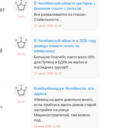
В Челябинской области цистерны с
бензином сошли с рельсов
ют
Все разваливается на глазах--
Гость
Стабильность...
17 июля 2026 11:44
В Челябинской области в 2026 году
дважды повысят плату за
й
коммуналку
Гость
Большое Спасибо, както мало 20%
для Путина и ЕДРА не жалко и
последних трусов!!!...
17 июля 2026 11:37
Бомбоубежища в Челябинске: все
адреса
Убежищ на деле довольно много,
Гость
если пройтись вдоль домов старой
ка
застройки на улице
Машиностроителей, там можно
под...
10 мая 2026 11:58