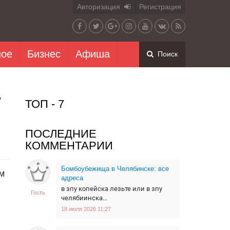
Авторизация
Регистрация
ное
Бизнес
Афиша
Поиск
у
ТОП - 7
ПОСЛЕДНИЕ
КОММЕНТАРИИ
Бомбоубежища в Челябинске: все
м
адреса
в зпу копейска лезьте или в зпу
Гость
челябиинска...
18 июля 2026 11:27