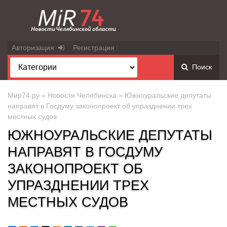
Авторизация
Регистрация
Поиск
Мир74.ру
»
Новости Челябинска
» Южноуральские депутаты
направят в Госдуму законопроект об упразднении трех
местных судов
ЮЖНОУРАЛЬСКИЕ ДЕПУТАТЫ
НАПРАВЯТ В ГОСДУМУ
ЗАКОНОПРОЕКТ ОБ
УПРАЗДНЕНИИ ТРЕХ
МЕСТНЫХ СУДОВ