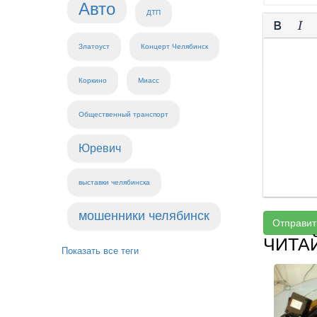
Авто
ДТП
Златоуст
Концерт Челябинск
Коркино
Миасс
Общественный транспорт
Юревич
выставки челябинска
мошенники челябинск
Отправит
ЧИТА
Показать все теги