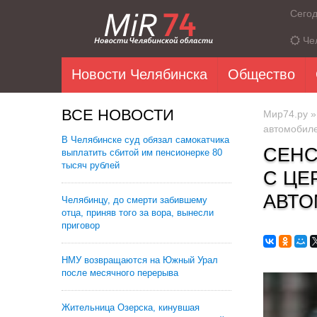
Сего
Че
Новости Челябинска
Общество
ВСЕ НОВОСТИ
Мир74.ру
автомобиле
В Челябинске суд обязал самокатчика
СЕНС
выплатить сбитой им пенсионерке 80
тысяч рублей
С ЦЕ
АВТО
Челябинцу, до смерти забившему
отца, приняв того за вора, вынесли
приговор
НМУ возвращаются на Южный Урал
после месячного перерыва
Жительница Озерска, кинувшая