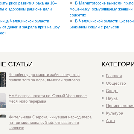
зить риск развития рака на 10–
В Магнитогорске вынесли приго
ты о здоровом рационе дали
мошеннику, охмурявшему женщин 
соцсетях
ница Челябинской области
В Челябинской области цистерн
ь от денег и забрала приз на шоу
бензином сошли с рельсов
ес»
Е СТАТЬИ
КАТЕГОР
Челябинцу, до смерти забившему отца,
Главная
приняв того за вора, вынесли приговор
Общество
Спорт
НМУ возвращаются на Южный Урал после
Наука
месячного перерыва
Происшестви
Культура
Жительница Озерска, кинувшая наркодилера
Авто
на три миллиона рублей, отправится в
колонию