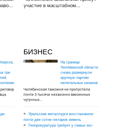
аво...
участие в масштабном...
БИЗНЕС
зерска,
На границе
Челябинской области
на три
снова развернули
лей,
крупную партию
 колонию
нелегальных казанов
приговор
Челябинская таможня не пропустила
вца.
почти 3 тысячи незаконно ввезенных
чугунных...
где
Уральские металлурги восстановили
почти две сотни гектаров земель
Генпрокуратура требует у семьи экс-