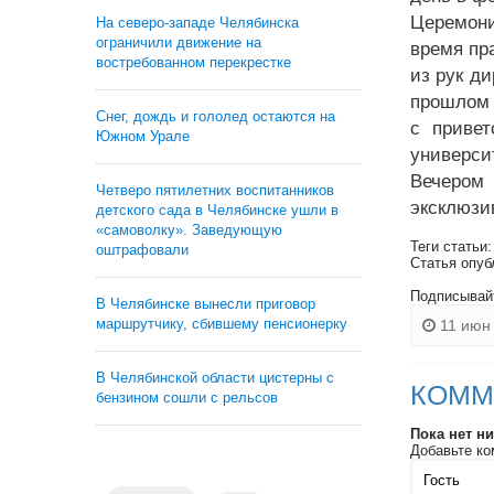
Церемони
На северо-западе Челябинска
ограничили движение на
время пр
востребованном перекрестке
из рук ди
прошлом 
Снег, дождь и гололед остаются на
с привет
Южном Урале
универси
Вечером
Четверо пятилетних воспитанников
эксклюзи
детского сада в Челябинске ушли в
«самоволку». Заведующую
Теги статьи
оштрафовали
Статья опуб
Подписывай
В Челябинске вынесли приговор
маршрутчику, сбившему пенсионерку
11 июн 
В Челябинской области цистерны с
КОММ
бензином сошли с рельсов
Пока нет н
Добавьте ко