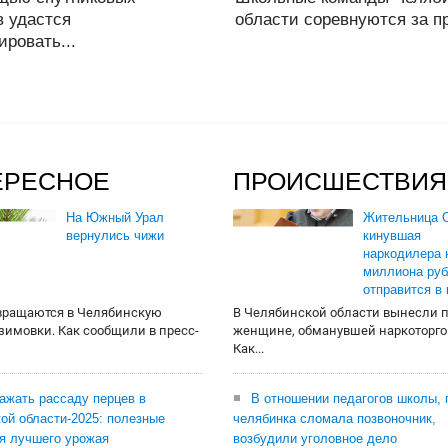
в удастся
области соревнуются за пр
ировать...
ЕРЕСНОЕ
ПРОИСШЕСТВИЯ
На Южный Урал
Жительница О
вернулись чижи
кинувшая
наркодилера 
миллиона руб
отправится в
вращаются в Челябинскую
В Челябинской области вынесли 
 зимовки. Как сообщили в пресс-
женщине, обманувшей наркоторго
Как...
сажать рассаду перцев в
В отношении педагогов школы, 
ой области-2025: полезные
челябинка сломала позвоночник,
я лучшего урожая
возбудили уголовное дело