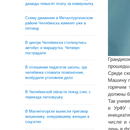
дважды повысят плату за коммуналку
Схему движения в Металлургическом
районе Челябинска изменят уже в
пятницу
В центре Челябинска столкнулись
автобус и маршрутка. Четверо
пострадали
Грандиоз
прошедша
В отношении педагогов школы, где
челябинка сломала позвоночник,
Среди сю
возбудили уголовное дело
Машину п
горячим 
В Челябинской области поезд снес с
должны б
переезда легковушку
Так унив
е УрФУ ц
В Магнитогорске вынесли приговор
инициати
мошеннику, охмурявшему женщин в
числе и 
соцсетях
день в ф