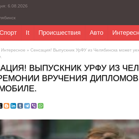
дня:
6.08.2026
лябинск
Спорт
It
Происшествия
Авто
Интерес
»
Интересное
» Сенсация! Выпускник УрФУ из Челябинска может уе
.
АЦИЯ! ВЫПУСКНИК УРФУ ИЗ ЧЕ
РЕМОНИИ ВРУЧЕНИЯ ДИПЛОМОВ
МОБИЛЕ.