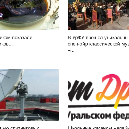
икам показали
В УрФУ прошел уникальны
ков...
опен-эйр классической му
–...
щью спутниковых
Школьные команды Челяб