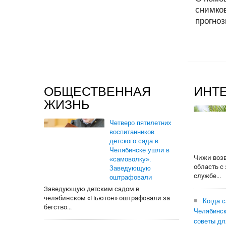
снимко
прогноз
ОБЩЕСТВЕННАЯ
ИНТ
ЖИЗНЬ
Четверо пятилетних
воспитанников
детского сада в
Челябинске ушли в
Чижи воз
«самоволку».
область с
Заведующую
службе...
оштрафовали
Заведующую детским садом в
челябинском «Ньютон» оштрафовали за
Когда 
бегство...
Челябинск
советы дл