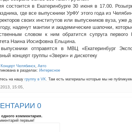
я состоится в Екатеринбурге 30 июня в 17.00. Розыг
аздника, где все выпускники УрФУ этого года из Челяб
ректоров своих институтов или выпускников вуза, уже д
году, наденут мантии и академические шапочки, которы
ственным словом к ним обратится супруга первого 
тета Наина Иосифовна Ельцина.
 выпускники отправятся в МВЦ «Екатеринбург Эксп
вный концерт группы «Звери» и дискотеку
:
Концерт Челябинск
,
Авто
ликована в разделах:
Интересное
тесь на нашу
группу в VK
. Там есть материалы которые мы не публикуем 
2013, 15:05,
ЕНТАРИИ 0
и одного комментария.
мментарий первым!