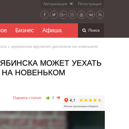
Авторизация
Регистрация
ное
Бизнес
Афиша
Поиск
хать с церемонии вручения дипломов на новеньком
ЛЯБИНСКА МОЖЕТ УЕХАТЬ
 НА НОВЕНЬКОМ
Оцените статью:
0