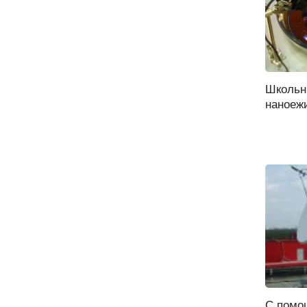
Школьн
наноежи
С помо