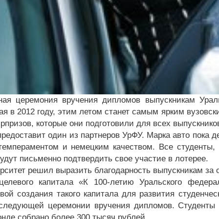
ная церемония вручения дипломов выпускникам Ураль
я в 2012 году, этим летом станет самым ярким вузовск
рпризов, которые они подготовили для всех выпускник
редоставит один из партнеров УрФУ. Марка авто пока де
темпераментом и немецким качеством. Все студенты, 
удут письменно подтвердить свое участие в лотерее.
ерситет решил выразить благодарность выпускникам за 
елевого капитала «К 100-летию Уральского федерал
вой создания такого капитала для развития студенчес
следующей церемонии вручения дипломов. Студенты 
онде собрано более 300 тысяч рублей.