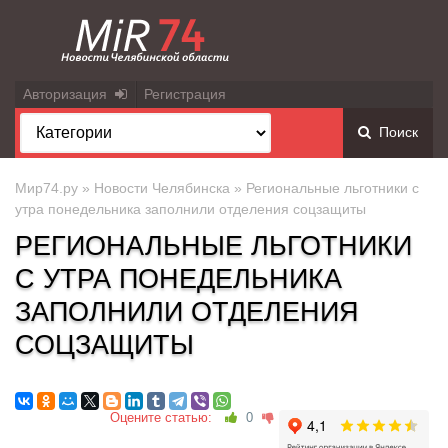
Авторизация
Регистрация
Поиск
Мир74.ру
»
Новости Челябинска
» Региональные льготники с
утра понедельника заполнили отделения соцзащиты
РЕГИОНАЛЬНЫЕ ЛЬГОТНИКИ
С УТРА ПОНЕДЕЛЬНИКА
ЗАПОЛНИЛИ ОТДЕЛЕНИЯ
СОЦЗАЩИТЫ
Оцените статью:
0