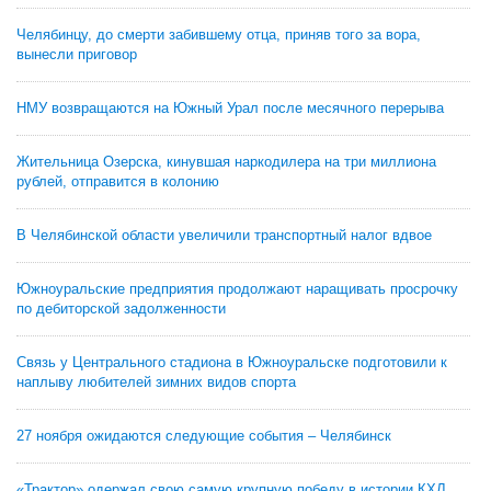
Челябинцу, до смерти забившему отца, приняв того за вора,
вынесли приговор
НМУ возвращаются на Южный Урал после месячного перерыва
Жительница Озерска, кинувшая наркодилера на три миллиона
рублей, отправится в колонию
В Челябинской области увеличили транспортный налог вдвое
Южноуральские предприятия продолжают наращивать просрочку
по дебиторской задолженности
Связь у Центрального стадиона в Южноуральске подготовили к
наплыву любителей зимних видов спорта
27 ноября ожидаются следующие события – Челябинск
«Трактор» одержал свою самую крупную победу в истории КХЛ