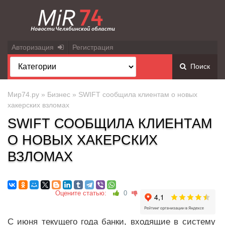
Авторизация
Регистрация
Поиск
Мир74.ру
»
Бизнес
» SWIFT сообщила клиентам о новых
хакерских взломах
SWIFT СООБЩИЛА КЛИЕНТАМ
О НОВЫХ ХАКЕРСКИХ
ВЗЛОМАХ
Оцените статью:
0
С июня текущего года банки, входящие в систему