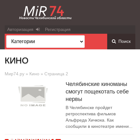
Авторизация
Регистрация
Поиск
КИНО
Мир74.ру
»
Кино
» Страница 2
Челябинские киноманы
смогут пощекотать себе
нервы
В Челябинске пройдет
ретроспектива фильмов
Альфреда Хичкока. Как
сообщили в кинотеатре имени...