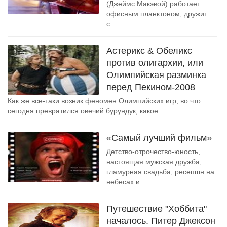
(Джеймс Макэвой) работает
офисным планктоном, дружит
с...
Астерикс & Обеликс
против олигархии, или
Олимпийская разминка
перед Пекином-2008
Как же все-таки возник феномен Олимпийских игр, во что
сегодня превратился овечий бурундук, какое...
«Самый лучший фильм»
Детство-отрочество-юность,
настоящая мужская дружба,
гламурная свадьба, ресепшн на
небесах и...
Путешествие "Хоббита"
началось. Питер Джексон