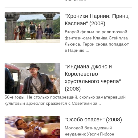
"Хроники Нарнии: Принц
Каспиан" (2008)
Второй фильм по религиозной
фэнтези-саге Клайва Стейплза
Льюиса. Герои снова попадают
в Нарнию,...
"Индиана Джонс и
Королевство
хрустального черепа"
(2008)
50-е годы. Не столько постаревший, сколько заматеревший
культовый археолог сражается с Советами за...
"Особо опасен" (2008)
Молодой безнадежный
неудачник Уэсли Гибсон