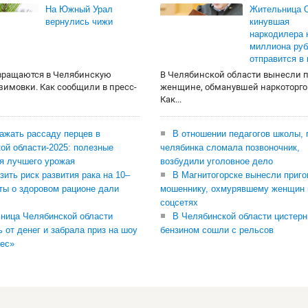
На Южный Урал
Жительница О
вернулись чижи
кинувшая
наркодилера 
миллиона руб
отправится в
вращаются в Челябинскую
В Челябинской области вынесли 
 зимовки. Как сообщили в пресс-
женщине, обманувшей наркоторго
Как...
сажать рассаду перцев в
В отношении педагогов школы, 
ой области-2025: полезные
челябинка сломала позвоночник,
я лучшего урожая
возбудили уголовное дело
зить риск развития рака на 10–
В Магнитогорске вынесли приго
ты о здоровом рационе дали
мошеннику, охмурявшему женщин 
соцсетях
ница Челябинской области
В Челябинской области цистерн
ь от денег и забрала приз на шоу
бензином сошли с рельсов
ес»