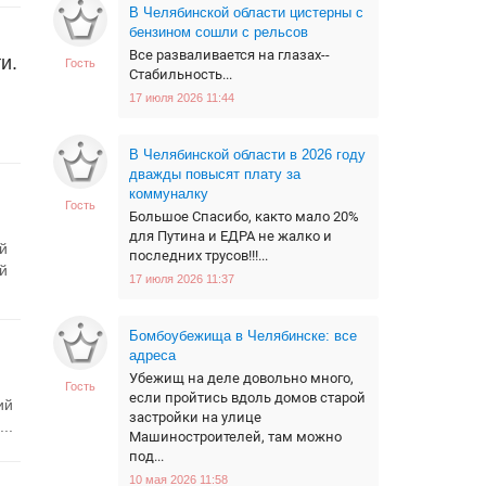
В Челябинской области цистерны с
бензином сошли с рельсов
Все разваливается на глазах--
и.
Гость
Стабильность...
17 июля 2026 11:44
В Челябинской области в 2026 году
дважды повысят плату за
коммуналку
Гость
Большое Спасибо, както мало 20%
для Путина и ЕДРА не жалко и
й
последних трусов!!!...
й
17 июля 2026 11:37
Бомбоубежища в Челябинске: все
адреса
Убежищ на деле довольно много,
Гость
если пройтись вдоль домов старой
ий
застройки на улице
..
Машиностроителей, там можно
под...
10 мая 2026 11:58