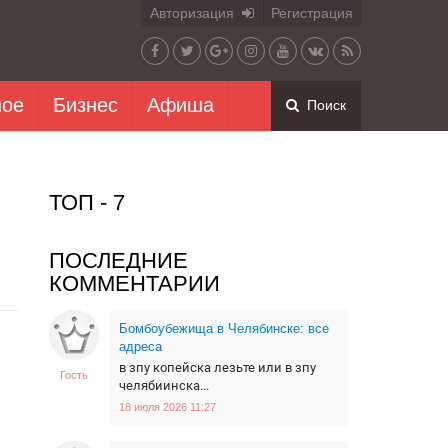
Авторизация
Регистрация
ное
Бизнес
Афиша
Поиск
ТОП - 7
ПОСЛЕДНИЕ
КОММЕНТАРИИ
Бомбоубежища в Челябинске: все
адреса
в зпу копейска лезьте или в зпу
Гость
челябиинска...
18 июля 2026 11:27