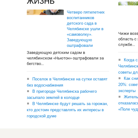
ЖИЗНЬ
Четверо пятилетних
воспитанников
детского сада в
Челябинске ушли в
Чижи воз
«самоволку».
область с
Заведующую
службе...
оштрафовали
Заведующую детским садом в
челябинском «Ньютон» оштрафовали за
Когда 
бегство...
Челябинск
советы дл
Как сни
Поселок в Челябинске на сутки оставят
20%: сове
без водоснабжения
эксперты
В пригороде Челябинска рабочего
Житель
засыпало землей в колодце
отказалас
В Челябинске будут решать за горожан,
«Поле чуд
кто достоин представлять их интересы в
городской думе