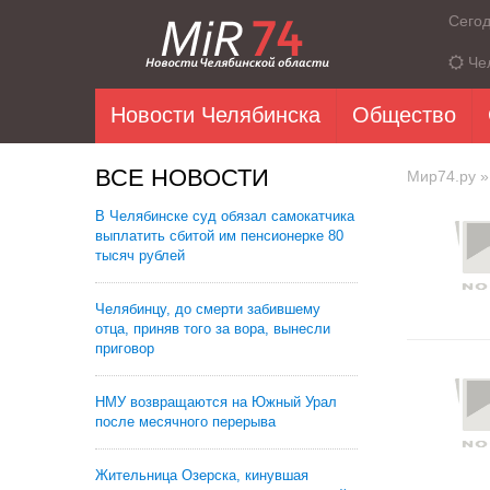
Сего
Че
Новости Челябинска
Общество
ВСЕ НОВОСТИ
Мир74.ру
»
В Челябинске суд обязал самокатчика
выплатить сбитой им пенсионерке 80
тысяч рублей
Челябинцу, до смерти забившему
отца, приняв того за вора, вынесли
приговор
НМУ возвращаются на Южный Урал
после месячного перерыва
Жительница Озерска, кинувшая