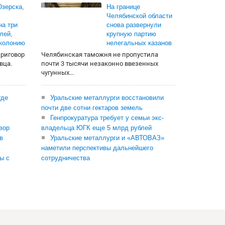
зерска,
На границе
Челябинской области
на три
снова развернули
лей,
крупную партию
 колонию
нелегальных казанов
приговор
Челябинская таможня не пропустила
вца.
почти 3 тысячи незаконно ввезенных
чугунных...
где
Уральские металлурги восстановили
почти две сотни гектаров земель
Генпрокуратура требует у семьи экс-
вор
владельца ЮГК еще 5 млрд рублей
в
Уральские металлурги и «АВТОВАЗ»
наметили перспективы дальнейшего
ы с
сотрудничества