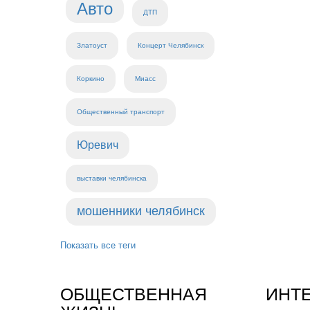
Авто
ДТП
Златоуст
Концерт Челябинск
Коркино
Миасс
Общественный транспорт
Юревич
выставки челябинска
мошенники челябинск
Показать все теги
ОБЩЕСТВЕННАЯ
ИНТ