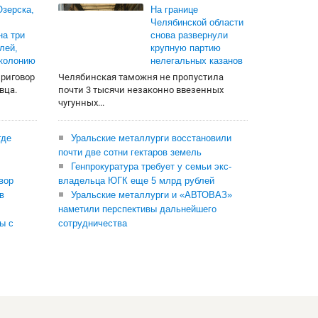
зерска,
На границе
Челябинской области
на три
снова развернули
лей,
крупную партию
 колонию
нелегальных казанов
приговор
Челябинская таможня не пропустила
вца.
почти 3 тысячи незаконно ввезенных
чугунных...
где
Уральские металлурги восстановили
почти две сотни гектаров земель
Генпрокуратура требует у семьи экс-
вор
владельца ЮГК еще 5 млрд рублей
в
Уральские металлурги и «АВТОВАЗ»
наметили перспективы дальнейшего
ы с
сотрудничества