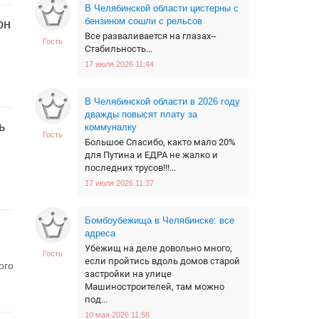
В Челябинской области цистерны с
бензином сошли с рельсов
он
Все разваливается на глазах--
Гость
Стабильность...
17 июля 2026 11:44
В Челябинской области в 2026 году
дважды повысят плату за
ь
коммуналку
Гость
Большое Спасибо, както мало 20%
для Путина и ЕДРА не жалко и
последних трусов!!!...
17 июля 2026 11:37
Бомбоубежища в Челябинске: все
адреса
Убежищ на деле довольно много,
Гость
если пройтись вдоль домов старой
ого
застройки на улице
Машиностроителей, там можно
под...
10 мая 2026 11:58