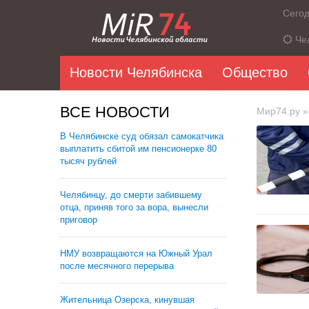
Сего
Че
Новости Челябинска
Общество
ВСЕ НОВОСТИ
Мир74.ру
»
В Челябинске суд обязал самокатчика
выплатить сбитой им пенсионерке 80
тысяч рублей
Челябинцу, до смерти забившему
отца, приняв того за вора, вынесли
приговор
НМУ возвращаются на Южный Урал
после месячного перерыва
Жительница Озерска, кинувшая