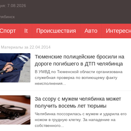
дня:
7.08.2026
лябинск
Спорт
It
Происшествия
Авто
Интерес
 Материалы за 22.04.2014
Тюменские полицейские бросили на
дороге погибшего в ДТП челябинца
В УМВД по Тюменской области организована
служебная проверка по вопиющему факту
неисполнения...
За ссору с мужем челябинка может
получить восемь лет тюрьмы
Челябинка поссорилась с мужем и ударила его
ножом в грудную клетку. За нападение на
собственного...