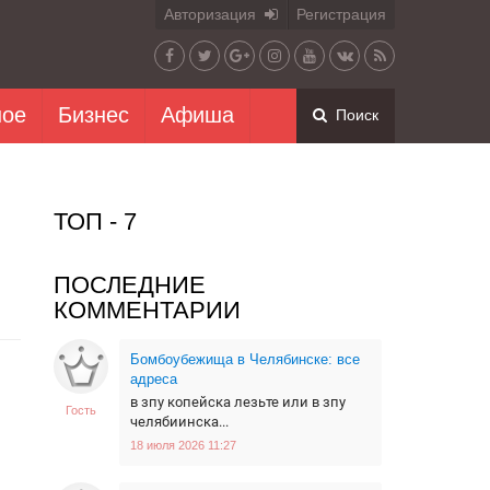
Авторизация
Регистрация
ное
Бизнес
Афиша
Поиск
ТОП - 7
ПОСЛЕДНИЕ
КОММЕНТАРИИ
Бомбоубежища в Челябинске: все
адреса
в зпу копейска лезьте или в зпу
Гость
челябиинска...
18 июля 2026 11:27