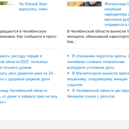
На Южный Урал
Жительница О
вернулись чижи
кинувшая
наркодилера 
миллиона руб
отправится в
вращаются в Челябинскую
В Челябинской области вынесли 
 зимовки. Как сообщили в пресс-
женщине, обманувшей наркоторго
Как...
сажать рассаду перцев в
В отношении педагогов школы, 
ой области-2025: полезные
челябинка сломала позвоночник,
я лучшего урожая
возбудили уголовное дело
зить риск развития рака на 10–
В Магнитогорске вынесли приго
ты о здоровом рационе дали
мошеннику, охмурявшему женщин 
соцсетях
ница Челябинской области
В Челябинской области цистерн
ь от денег и забрала приз на шоу
бензином сошли с рельсов
ес»