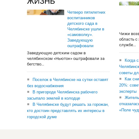
ЖИЗНЬ
Четверо пятилетних
воспитанников
детского сада в
Челябинске ушли в
Чижи воз
«самоволку».
область с
Заведующую
службе...
оштрафовали
Заведующую детским садом в
челябинском «Ньютон» оштрафовали за
Когда 
бегство...
Челябинск
советы дл
Как сни
Поселок в Челябинске на сутки оставят
20%: сове
без водоснабжения
эксперты
В пригороде Челябинска рабочего
Житель
засыпало землей в колодце
отказалас
В Челябинске будут решать за горожан,
«Поле чуд
кто достоин представлять их интересы в
городской думе