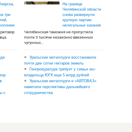
зерска,
На границе
Челябинской области
на три
снова развернули
лей,
крупную партию
 колонию
нелегальных казанов
приговор
Челябинская таможня не пропустила
вца.
почти 3 тысячи незаконно ввезенных
чугунных...
где
Уральские металлурги восстановили
почти две сотни гектаров земель
Генпрокуратура требует у семьи экс-
вор
владельца ЮГК еще 5 млрд рублей
в
Уральские металлурги и «АВТОВАЗ»
наметили перспективы дальнейшего
ы с
сотрудничества