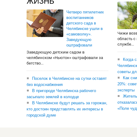
ЖИЗНЬ
Четверо пятилетних
воспитанников
детского сада в
Челябинске ушли в
Чижи воз
«самоволку».
область с
Заведующую
службе...
оштрафовали
Заведующую детским садом в
челябинском «Ньютон» оштрафовали за
Когда 
бегство...
Челябинск
советы дл
Как сни
Поселок в Челябинске на сутки оставят
20%: сове
без водоснабжения
эксперты
В пригороде Челябинска рабочего
Житель
засыпало землей в колодце
отказалас
В Челябинске будут решать за горожан,
«Поле чуд
кто достоин представлять их интересы в
городской думе