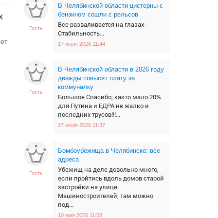
В Челябинской области цистерны с
бензином сошли с рельсов
х
Все разваливается на глазах--
Гость
Стабильность...
ают
17 июля 2026 11:44
В Челябинской области в 2026 году
дважды повысят плату за
коммуналку
Гость
Большое Спасибо, както мало 20%
для Путина и ЕДРА не жалко и
последних трусов!!!...
17 июля 2026 11:37
Бомбоубежища в Челябинске: все
адреса
Убежищ на деле довольно много,
Гость
если пройтись вдоль домов старой
застройки на улице
Машиностроителей, там можно
под...
10 мая 2026 11:58