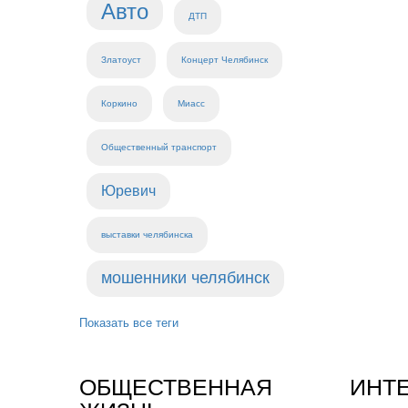
Авто
ДТП
Златоуст
Концерт Челябинск
Коркино
Миасс
Общественный транспорт
Юревич
выставки челябинска
мошенники челябинск
Показать все теги
ОБЩЕСТВЕННАЯ
ИНТ