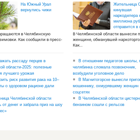
На Южный Урал
Жительница О
вернулись чижи
кинувшая
наркодилера 
миллиона руб
отправится в
вращаются в Челябинскую
В Челябинской области вынесли 
 зимовки. Как сообщили в пресс-
женщине, обманувшей наркоторго
Как...
сажать рассаду перцев в
В отношении педагогов школы, 
ой области-2025: полезные
челябинка сломала позвоночник,
я лучшего урожая
возбудили уголовное дело
зить риск развития рака на 10–
В Магнитогорске вынесли приго
ты о здоровом рационе дали
мошеннику, охмурявшему женщин 
соцсетях
ница Челябинской области
В Челябинской области цистерн
ь от денег и забрала приз на шоу
бензином сошли с рельсов
ес»