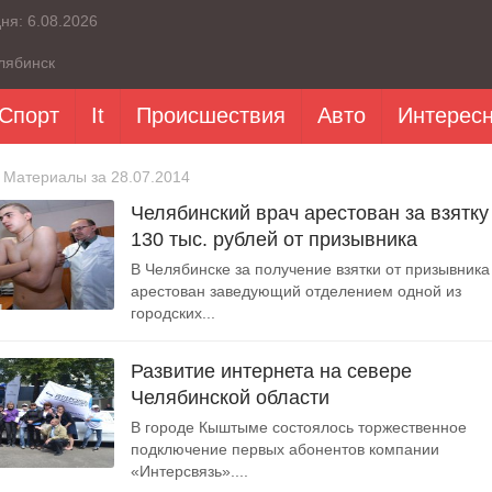
дня:
6.08.2026
лябинск
Спорт
It
Происшествия
Авто
Интерес
 Материалы за 28.07.2014
Челябинский врач арестован за взятку
130 тыс. рублей от призывника
В Челябинске за получение взятки от призывника
арестован заведующий отделением одной из
городских...
Развитие интернета на севере
Челябинской области
В городе Кыштыме состоялось торжественное
подключение первых абонентов компании
«Интерсвязь»....