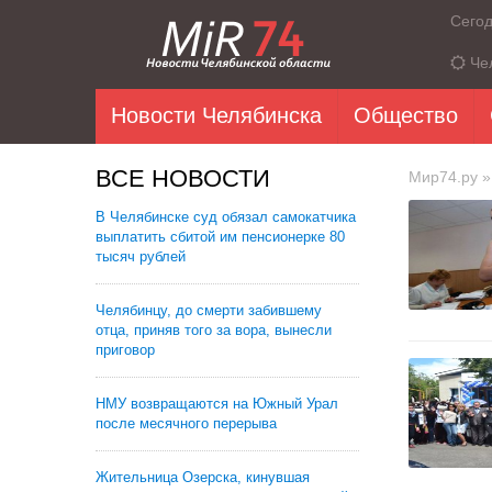
Сего
Че
Новости Челябинска
Общество
ВСЕ НОВОСТИ
Мир74.ру
»
В Челябинске суд обязал самокатчика
выплатить сбитой им пенсионерке 80
тысяч рублей
Челябинцу, до смерти забившему
отца, приняв того за вора, вынесли
приговор
НМУ возвращаются на Южный Урал
после месячного перерыва
Жительница Озерска, кинувшая