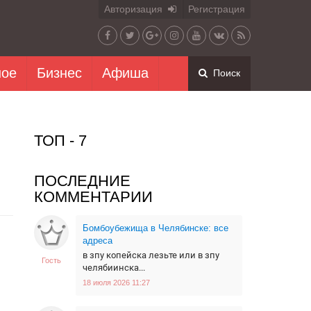
Авторизация
Регистрация
ное
Бизнес
Афиша
Поиск
ТОП - 7
ПОСЛЕДНИЕ
КОММЕНТАРИИ
Бомбоубежища в Челябинске: все
адреса
в зпу копейска лезьте или в зпу
Гость
челябиинска...
18 июля 2026 11:27