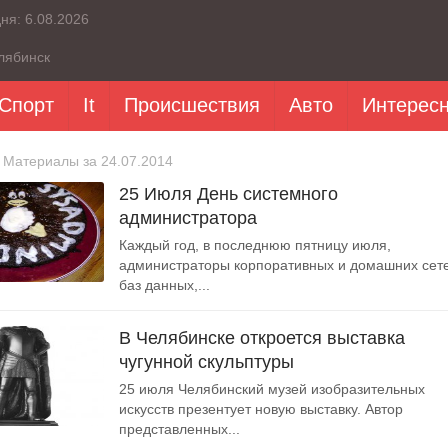
дня:
6.08.2026
лябинск
Спорт
It
Происшествия
Авто
Интерес
 Материалы за 24.07.2014
25 Июля День системного
администратора
Каждый год, в последнюю пятницу июля,
администраторы корпоративных и домашних сет
баз данных,...
В Челябинске откроется выставка
чугунной скульптуры
25 июля Челябинский музей изобразительных
искусств презентует новую выставку. Автор
представленных...