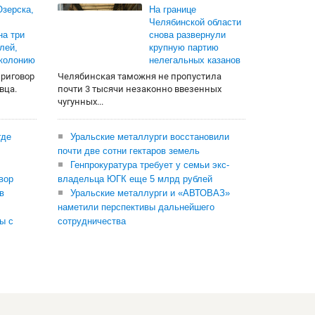
зерска,
На границе
Челябинской области
на три
снова развернули
лей,
крупную партию
 колонию
нелегальных казанов
приговор
Челябинская таможня не пропустила
вца.
почти 3 тысячи незаконно ввезенных
чугунных...
где
Уральские металлурги восстановили
почти две сотни гектаров земель
Генпрокуратура требует у семьи экс-
вор
владельца ЮГК еще 5 млрд рублей
в
Уральские металлурги и «АВТОВАЗ»
наметили перспективы дальнейшего
ы с
сотрудничества