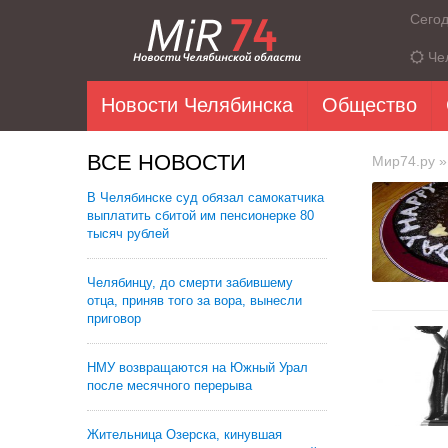
Сего
Че
Новости Челябинска
Общество
ВСЕ НОВОСТИ
Мир74.ру
»
В Челябинске суд обязал самокатчика
выплатить сбитой им пенсионерке 80
тысяч рублей
Челябинцу, до смерти забившему
отца, приняв того за вора, вынесли
приговор
НМУ возвращаются на Южный Урал
после месячного перерыва
Жительница Озерска, кинувшая