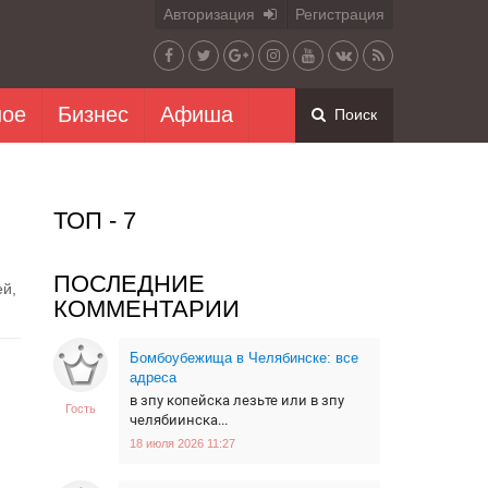
Авторизация
Регистрация
ное
Бизнес
Афиша
Поиск
ТОП - 7
ПОСЛЕДНИЕ
ей,
КОММЕНТАРИИ
Бомбоубежища в Челябинске: все
адреса
в зпу копейска лезьте или в зпу
Гость
челябиинска...
18 июля 2026 11:27