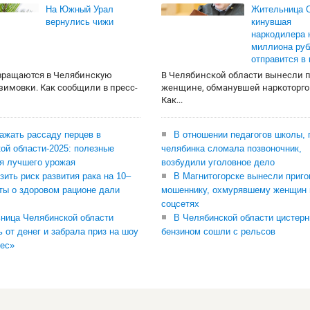
На Южный Урал
Жительница О
вернулись чижи
кинувшая
наркодилера 
миллиона руб
отправится в
вращаются в Челябинскую
В Челябинской области вынесли 
 зимовки. Как сообщили в пресс-
женщине, обманувшей наркоторго
Как...
сажать рассаду перцев в
В отношении педагогов школы, 
ой области-2025: полезные
челябинка сломала позвоночник,
я лучшего урожая
возбудили уголовное дело
зить риск развития рака на 10–
В Магнитогорске вынесли приго
ты о здоровом рационе дали
мошеннику, охмурявшему женщин 
соцсетях
ница Челябинской области
В Челябинской области цистерн
ь от денег и забрала приз на шоу
бензином сошли с рельсов
ес»