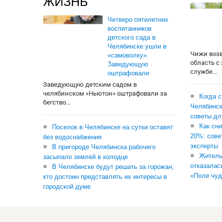
ЖИЗНЬ
Четверо пятилетних
воспитанников
детского сада в
Челябинске ушли в
Чижи воз
«самоволку».
область с
Заведующую
службе...
оштрафовали
Заведующую детским садом в
челябинском «Ньютон» оштрафовали за
Когда 
бегство...
Челябинск
советы дл
Как сни
Поселок в Челябинске на сутки оставят
20%: сове
без водоснабжения
эксперты
В пригороде Челябинска рабочего
Житель
засыпало землей в колодце
отказалас
В Челябинске будут решать за горожан,
«Поле чуд
кто достоин представлять их интересы в
городской думе