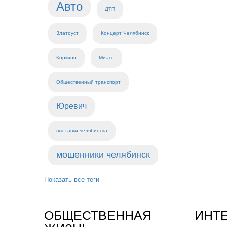
Авто
ДТП
Златоуст
Концерт Челябинск
Коркино
Миасс
Общественный транспорт
Юревич
выставки челябинска
мошенники челябинск
Показать все теги
ОБЩЕСТВЕННАЯ
ИНТ