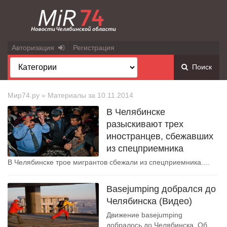
Авторизация
Регистрация
Поиск
Мир74.ру
» Материалы за 10.11.2014
В Челябинске
разыскивают трех
иностранцев, сбежавших
из спецприемника
В Челябинске трое мигрантов сбежали из спецприемника....
Basejumping добрался до
Челябинска (Видео)
Движение basejumping
добралось до Челябинска. Об