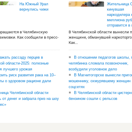
На Южный Урал
Жительница О
вернулись чижи
кинувшая
наркодилера 
миллиона руб
отправится в
вращаются в Челябинскую
В Челябинской области вынесли 
 зимовки. Как сообщили в пресс-
женщине, обманувшей наркоторго
Как...
сажать рассаду перцев в
В отношении педагогов школы, 
ой области-2025: полезные
челябинка сломала позвоночник,
я лучшего урожая
возбудили уголовное дело
зить риск развития рака на 10–
В Магнитогорске вынесли приго
ты о здоровом рационе дали
мошеннику, охмурявшему женщин 
соцсетях
ница Челябинской области
В Челябинской области цистерн
ь от денег и забрала приз на шоу
бензином сошли с рельсов
ес»