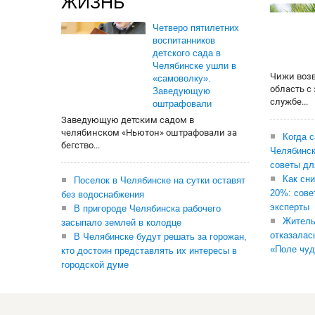
ЖИЗНЬ
Четверо пятилетних
воспитанников
детского сада в
Челябинске ушли в
Чижи воз
«самоволку».
область с
Заведующую
службе...
оштрафовали
Заведующую детским садом в
челябинском «Ньютон» оштрафовали за
Когда 
бегство...
Челябинск
советы дл
Как сни
Поселок в Челябинске на сутки оставят
20%: сове
без водоснабжения
эксперты
В пригороде Челябинска рабочего
Житель
засыпало землей в колодце
отказалас
В Челябинске будут решать за горожан,
«Поле чуд
кто достоин представлять их интересы в
городской думе