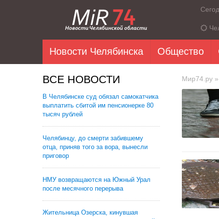
Сего
Че
Новости Челябинска
Общество
ВСЕ НОВОСТИ
Мир74.ру
»
В Челябинске суд обязал самокатчика
выплатить сбитой им пенсионерке 80
тысяч рублей
Челябинцу, до смерти забившему
отца, приняв того за вора, вынесли
приговор
НМУ возвращаются на Южный Урал
после месячного перерыва
Жительница Озерска, кинувшая