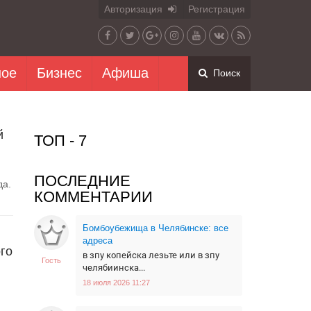
Авторизация
Регистрация
ное
Бизнес
Афиша
Поиск
й
ТОП - 7
ПОСЛЕДНИЕ
да.
КОММЕНТАРИИ
Бомбоубежища в Челябинске: все
адреса
го
в зпу копейска лезьте или в зпу
Гость
челябиинска...
18 июля 2026 11:27