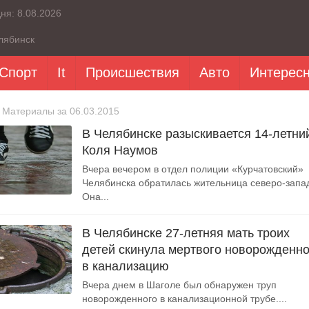
дня:
8.08.2026
лябинск
Спорт
It
Происшествия
Авто
Интерес
 Материалы за 06.03.2015
В Челябинске разыскивается 14-летни
Коля Наумов
Вчера вечером в отдел полиции «Курчатовский»
Челябинска обратилась жительница северо-запа
Она...
В Челябинске 27-летняя мать троих
детей скинула мертвого новорожденно
в канализацию
Вчера днем в Шаголе был обнаружен труп
новорожденного в канализационной трубе....