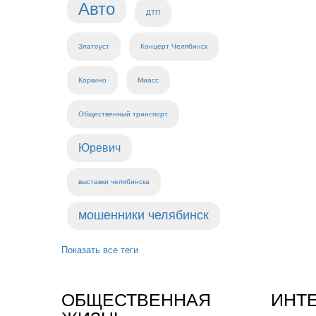
Авто
ДТП
Златоуст
Концерт Челябинск
Коркино
Миасс
Общественный транспорт
Юревич
выставки челябинска
мошенники челябинск
Показать все теги
ОБЩЕСТВЕННАЯ
ИНТ