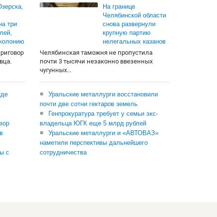
зерска,
На границе
Челябинской области
на три
снова развернули
лей,
крупную партию
 колонию
нелегальных казанов
приговор
Челябинская таможня не пропустила
вца.
почти 3 тысячи незаконно ввезенных
чугунных...
где
Уральские металлурги восстановили
почти две сотни гектаров земель
Генпрокуратура требует у семьи экс-
вор
владельца ЮГК еще 5 млрд рублей
в
Уральские металлурги и «АВТОВАЗ»
наметили перспективы дальнейшего
ы с
сотрудничества