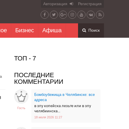
Авторизация
Регистрация
ное
Бизнес
Афиша
Поиск
ТОП - 7
ПОСЛЕДНИЕ
а
КОММЕНТАРИИ
Бомбоубежища в Челябинске: все
я
адреса
в зпу копейска лезьте или в зпу
Гость
челябиинска...
18 июля 2026 11:27