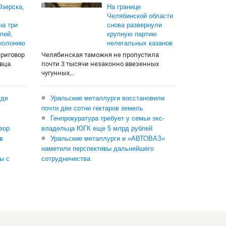
зерска,
На границе
Челябинской области
на три
снова развернули
лей,
крупную партию
 колонию
нелегальных казанов
приговор
Челябинская таможня не пропустила
вца.
почти 3 тысячи незаконно ввезенных
чугунных...
где
Уральские металлурги восстановили
почти две сотни гектаров земель
Генпрокуратура требует у семьи экс-
вор
владельца ЮГК еще 5 млрд рублей
в
Уральские металлурги и «АВТОВАЗ»
наметили перспективы дальнейшего
ы с
сотрудничества