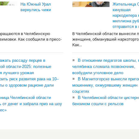
На Южный Урал
Жительница О
вернулись чижи
кинувшая
наркодилера 
миллиона руб
отправится в
вращаются в Челябинскую
В Челябинской области вынесли 
 зимовки. Как сообщили в пресс-
женщине, обманувшей наркоторго
Как...
сажать рассаду перцев в
В отношении педагогов школы, 
ой области-2025: полезные
челябинка сломала позвоночник,
я лучшего урожая
возбудили уголовное дело
зить риск развития рака на 10–
В Магнитогорске вынесли приго
ты о здоровом рационе дали
мошеннику, охмурявшему женщин 
соцсетях
ница Челябинской области
В Челябинской области цистерн
ь от денег и забрала приз на шоу
бензином сошли с рельсов
ес»