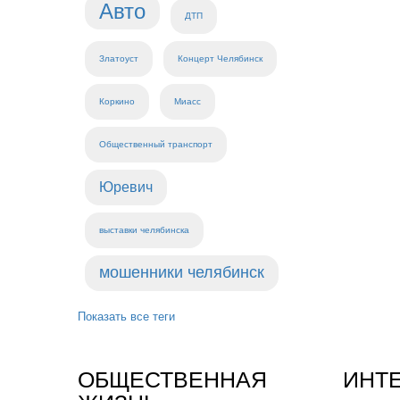
Авто
ДТП
Златоуст
Концерт Челябинск
Коркино
Миасс
Общественный транспорт
Юревич
выставки челябинска
мошенники челябинск
Показать все теги
ОБЩЕСТВЕННАЯ
ИНТ