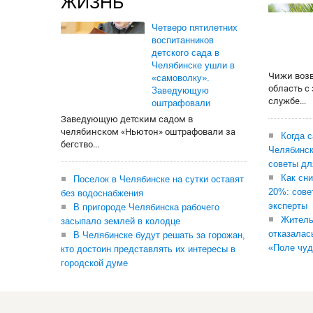
ЖИЗНЬ
Четверо пятилетних
воспитанников
детского сада в
Челябинске ушли в
Чижи воз
«самоволку».
область с
Заведующую
службе...
оштрафовали
Заведующую детским садом в
челябинском «Ньютон» оштрафовали за
Когда 
бегство...
Челябинск
советы дл
Как сни
Поселок в Челябинске на сутки оставят
20%: сове
без водоснабжения
эксперты
В пригороде Челябинска рабочего
Житель
засыпало землей в колодце
отказалас
В Челябинске будут решать за горожан,
«Поле чуд
кто достоин представлять их интересы в
городской думе