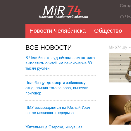
Сего
Че
Новости Челябинска
Общество
ВСЕ НОВОСТИ
Мир74.ру
»
В Челябинске суд обязал самокатчика
выплатить сбитой им пенсионерке 80
тысяч рублей
Челябинцу, до смерти забившему
отца, приняв того за вора, вынесли
приговор
НМУ возвращаются на Южный Урал
после месячного перерыва
Жительница Озерска, кинувшая