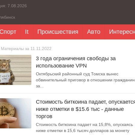
дня:
7.08.2026
лябинск
Спорт
It
Происшествия
Авто
Интерес
 Материалы за 11.11.2022
3 года ограничения свободы за
использование VPN
Октябрьский районный суд Томска вынес
обвинительный приговор в отношении гражданин
за...
Стоимость биткоина падает, опускаетс
ниже отметки в $15.6 тыс - данные
торгов
Стоимость биткоина падает на 15,8%, опускаясь
ниже отметки в 15,6 тысяч долларов за монету