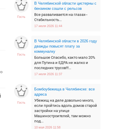
В Челябинской области цистерны с
бензином сошли с рельсов
Все разваливается на глазах--
Гость
Стабильность...
17 июля 2026 11:44
В Челябинской области в 2026 году
дважды повысят плату за
коммуналку
Гость
Большое Спасибо, както мало 20%
для Путина и ЕДРА не жалко и
последних трусов!!!...
го
17 июля 2026 11:37
Бомбоубежища в Челябинске: все
адреса
й
Убежищ на деле довольно много,
Гость
если пройтись вдоль домов старой
застройки на улице
Машиностроителей, там можно
под...
10 мая 2026 11:58