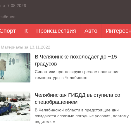
дня:
7.08.2026
лябинск
Спорт
It
Происшествия
Авто
Интерес
 Материалы за 13.11.2022
В Челябинске похолодает до −15
градусов
Синоптики прогнозируют резкое понижение
температуры в Челябинске....
Челябинская ГИБДД выступила со
спецобращением
В Челябинской области в предстоящие дни
ожидаются сложные погодные условия, поэтому
водителям...