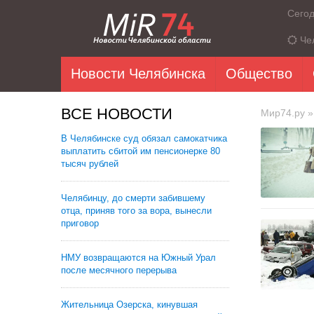
Сего
Че
Новости Челябинска
Общество
ВСЕ НОВОСТИ
Мир74.ру
»
В Челябинске суд обязал самокатчика
выплатить сбитой им пенсионерке 80
тысяч рублей
Челябинцу, до смерти забившему
отца, приняв того за вора, вынесли
приговор
НМУ возвращаются на Южный Урал
после месячного перерыва
Жительница Озерска, кинувшая