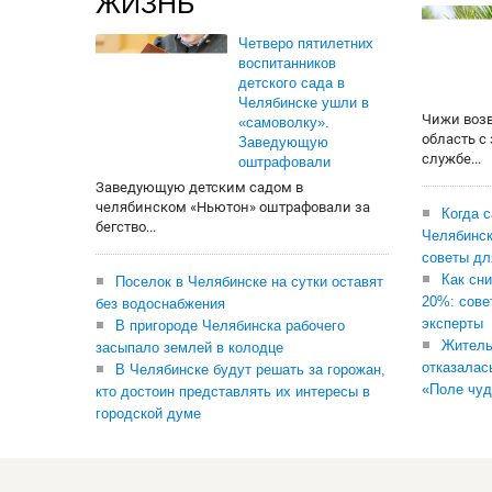
ЖИЗНЬ
Четверо пятилетних
воспитанников
детского сада в
Челябинске ушли в
Чижи воз
«самоволку».
область с
Заведующую
службе...
оштрафовали
Заведующую детским садом в
челябинском «Ньютон» оштрафовали за
Когда 
бегство...
Челябинск
советы дл
Как сни
Поселок в Челябинске на сутки оставят
20%: сове
без водоснабжения
эксперты
В пригороде Челябинска рабочего
Житель
засыпало землей в колодце
отказалас
В Челябинске будут решать за горожан,
«Поле чуд
кто достоин представлять их интересы в
городской думе