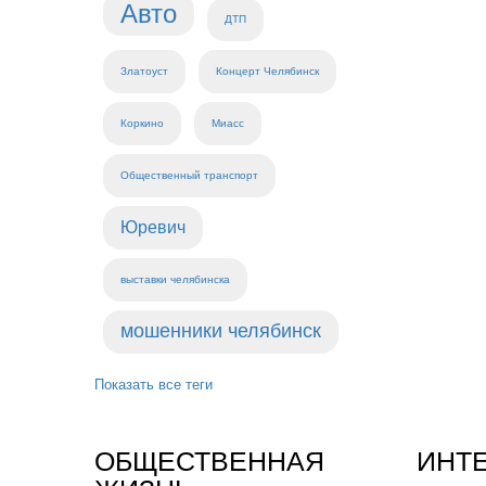
Авто
ДТП
Златоуст
Концерт Челябинск
Коркино
Миасс
Общественный транспорт
Юревич
выставки челябинска
мошенники челябинск
Показать все теги
ОБЩЕСТВЕННАЯ
ИНТ