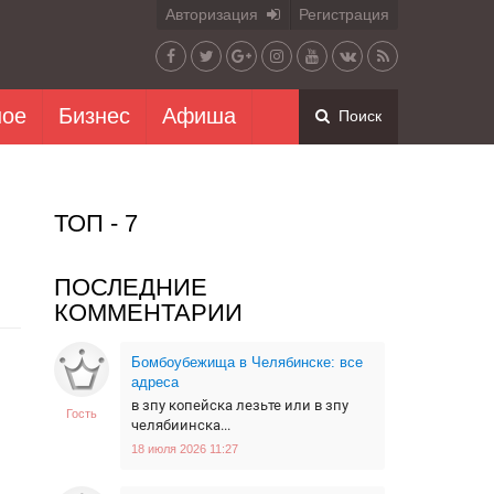
Авторизация
Регистрация
ное
Бизнес
Афиша
Поиск
ТОП - 7
ПОСЛЕДНИЕ
КОММЕНТАРИИ
Бомбоубежища в Челябинске: все
адреса
в зпу копейска лезьте или в зпу
Гость
челябиинска...
18 июля 2026 11:27