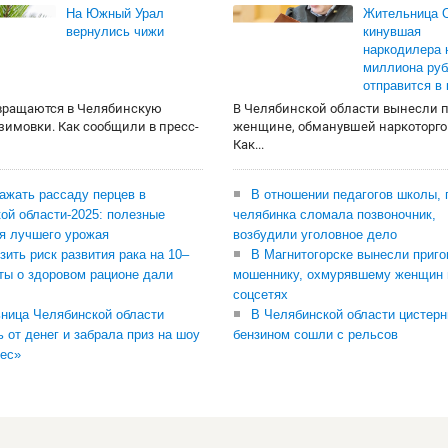
На Южный Урал
Жительница О
вернулись чижи
кинувшая
наркодилера 
миллиона руб
отправится в
вращаются в Челябинскую
В Челябинской области вынесли 
 зимовки. Как сообщили в пресс-
женщине, обманувшей наркоторго
Как...
сажать рассаду перцев в
В отношении педагогов школы, 
ой области-2025: полезные
челябинка сломала позвоночник,
я лучшего урожая
возбудили уголовное дело
зить риск развития рака на 10–
В Магнитогорске вынесли приго
ты о здоровом рационе дали
мошеннику, охмурявшему женщин 
соцсетях
ница Челябинской области
В Челябинской области цистерн
ь от денег и забрала приз на шоу
бензином сошли с рельсов
ес»