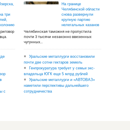
зерска,
На границе
Челябинской области
на три
снова развернули
лей,
крупную партию
 колонию
нелегальных казанов
приговор
Челябинская таможня не пропустила
вца.
почти 3 тысячи незаконно ввезенных
чугунных...
где
Уральские металлурги восстановили
почти две сотни гектаров земель
Генпрокуратура требует у семьи экс-
вор
владельца ЮГК еще 5 млрд рублей
в
Уральские металлурги и «АВТОВАЗ»
наметили перспективы дальнейшего
ы с
сотрудничества