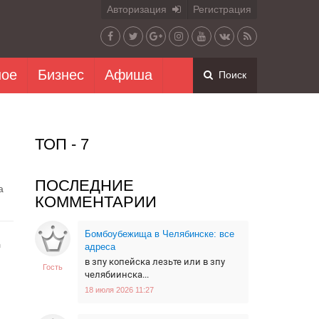
Авторизация
Регистрация
ное
Бизнес
Афиша
Поиск
ТОП - 7
ПОСЛЕДНИЕ
а
КОММЕНТАРИИ
Бомбоубежища в Челябинске: все
д
адреса
в зпу копейска лезьте или в зпу
Гость
челябиинска...
18 июля 2026 11:27