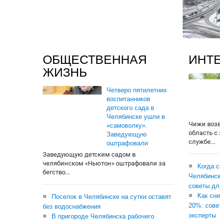
ОБЩЕСТВЕННАЯ
ИНТ
ЖИЗНЬ
Четверо пятилетних
воспитанников
детского сада в
Челябинске ушли в
Чижи воз
«самоволку».
область с
Заведующую
службе...
оштрафовали
Заведующую детским садом в
челябинском «Ньютон» оштрафовали за
Когда 
бегство...
Челябинск
советы дл
Как сни
Поселок в Челябинске на сутки оставят
20%: сове
без водоснабжения
эксперты
В пригороде Челябинска рабочего