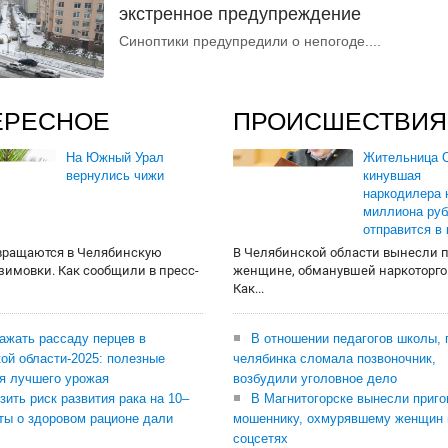
экстренное предупреждение
Синоптики предупредили о непогоде....
ЕРЕСНОЕ
ПРОИСШЕСТВИЯ
На Южный Урал
Жительница О
вернулись чижи
кинувшая
наркодилера 
миллиона руб
отправится в
вращаются в Челябинскую
В Челябинской области вынесли 
 зимовки. Как сообщили в пресс-
женщине, обманувшей наркоторго
Как...
сажать рассаду перцев в
В отношении педагогов школы, 
ой области-2025: полезные
челябинка сломала позвоночник,
я лучшего урожая
возбудили уголовное дело
зить риск развития рака на 10–
В Магнитогорске вынесли приго
ты о здоровом рационе дали
мошеннику, охмурявшему женщин 
соцсетях