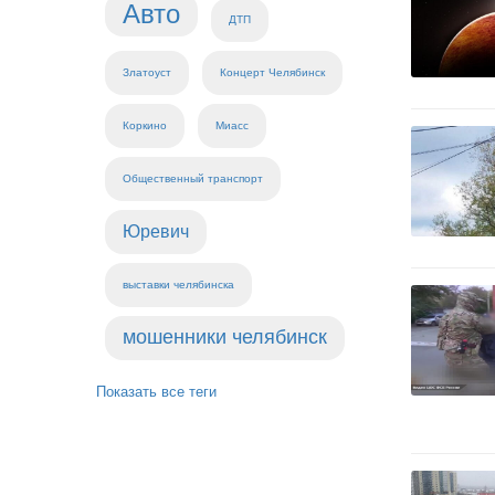
Авто
ДТП
Златоуст
Концерт Челябинск
Коркино
Миасс
Общественный транспорт
Юревич
выставки челябинска
мошенники челябинск
Показать все теги