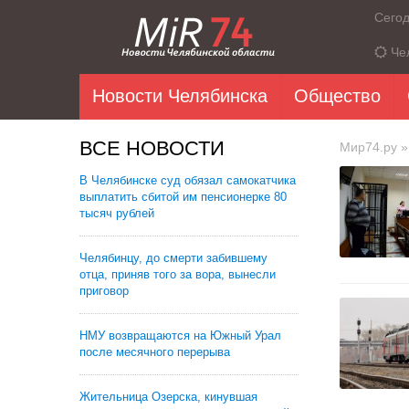
Сего
Че
Новости Челябинска
Общество
ВСЕ НОВОСТИ
Мир74.ру
»
В Челябинске суд обязал самокатчика
выплатить сбитой им пенсионерке 80
тысяч рублей
Челябинцу, до смерти забившему
отца, приняв того за вора, вынесли
приговор
НМУ возвращаются на Южный Урал
после месячного перерыва
Жительница Озерска, кинувшая