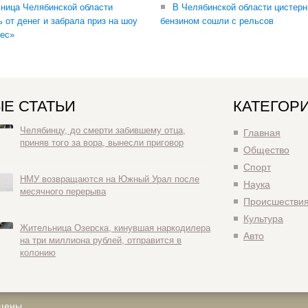
ница Челябинской области
В Челябинской области цистерн
ь от денег и забрала приз на шоу
бензином сошли с рельсов
ес»
Е СТАТЬИ
КАТЕГОР
Челябинцу, до смерти забившему отца,
Главная
приняв того за вора, вынесли приговор
Общество
Спорт
НМУ возвращаются на Южный Урал после
Наука
месячного перерыва
Происшестви
Культура
Жительница Озерска, кинувшая наркодилера
Авто
на три миллиона рублей, отправится в
колонию
щены.