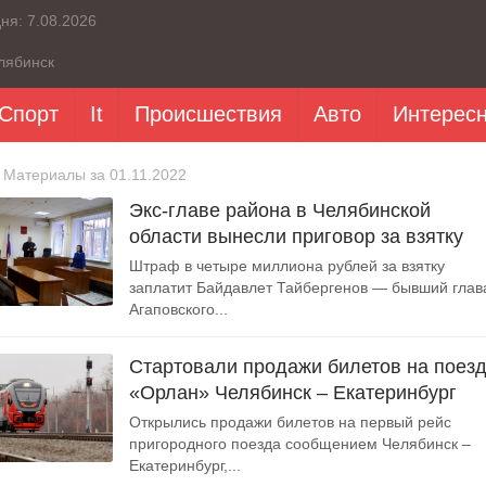
дня:
7.08.2026
лябинск
Спорт
It
Происшествия
Авто
Интерес
 Материалы за 01.11.2022
Экс-главе района в Челябинской
области вынесли приговор за взятку
Штраф в четыре миллиона рублей за взятку
заплатит Байдавлет Тайбергенов — бывший глав
Агаповского...
Стартовали продажи билетов на поез
«Орлан» Челябинск – Екатеринбург
Открылись продажи билетов на первый рейс
пригородного поезда сообщением Челябинск –
Екатеринбург,...