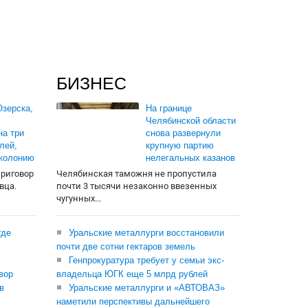
БИЗНЕС
зерска,
На границе
Челябинской области
на три
снова развернули
лей,
крупную партию
 колонию
нелегальных казанов
приговор
Челябинская таможня не пропустила
вца.
почти 3 тысячи незаконно ввезенных
чугунных...
где
Уральские металлурги восстановили
почти две сотни гектаров земель
Генпрокуратура требует у семьи экс-
вор
владельца ЮГК еще 5 млрд рублей
в
Уральские металлурги и «АВТОВАЗ»
наметили перспективы дальнейшего