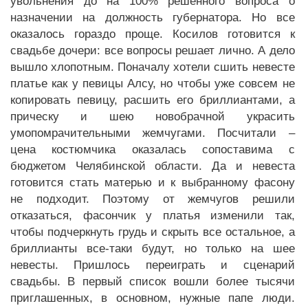
увольнения до на 100% решенного вопроса о
назначении на должность губернатора. Но все
оказалось гораздо проще. Косилов готовится к
свадьбе дочери: все вопросы решает лично. А дело
вышло хлопотным. Поначалу хотели сшить невесте
платье как у певицы Алсу, но чтобы уже совсем не
копировать певицу, расшить его бриллиантами, а
прическу и шею новобрачной украсить
умопомрачительными жемчугами. Посчитали –
цена костюмчика оказалась сопоставима с
бюджетом Челябинской области. Да и невеста
готовится стать матерью и к выбранному фасону
не подходит. Поэтому от жемчугов решили
отказаться, фасончик у платья изменили так,
чтобы подчеркнуть грудь и скрыть все остальное, а
бриллианты все-таки будут, но только на шее
невесты. Пришлось переиграть и сценарий
свадьбы. В первый список вошли более тысячи
приглашенных, в основном, нужные папе люди.