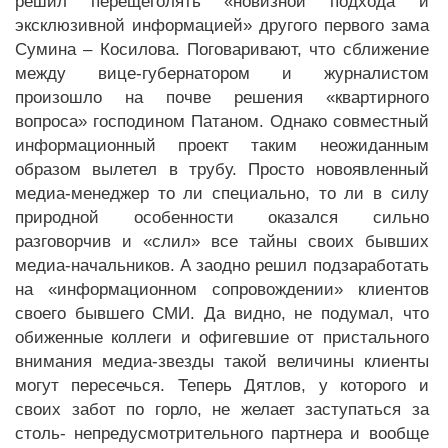
решил перещеголять «новизной подхода и
эксклюзивной информацией» другого первого зама
Сумина – Косилова. Поговаривают, что сближение
между вице-губернатором и журналистом
произошло на почве решения «квартирного
вопроса» господином Патаном. Однако совместный
информационный проект таким неожиданным
образом вылетел в трубу. Просто новоявленный
медиа-менеджер то ли специально, то ли в силу
природной особенности оказался сильно
разговорчив и «слил» все тайны своих бывших
медиа-начальников. А заодно решил подзаработать
на «информационном сопровождении» клиентов
своего бывшего СМИ. Да видно, не подумал, что
обиженные коллеги и офигевшие от пристального
внимания медиа-звезды такой величины клиенты
могут пересечься. Теперь Дятлов, у которого и
своих забот по горло, не желает заступаться за
столь- непредусмотрительного партнера и вообще