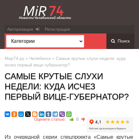
Авторизация
Регистрация
Поиск
Мир74.ру
»
Челябинск
» Самые крутые слухи недели: куда
исчез первый вице-губернатор?
САМЫЕ КРУТЫЕ СЛУХИ
НЕДЕЛИ: КУДА ИСЧЕЗ
ПЕРВЫЙ ВИЦЕ-ГУБЕРНАТОР?
Оцените статью:
0
Из очередной серии спецпроекта «Самые крутые