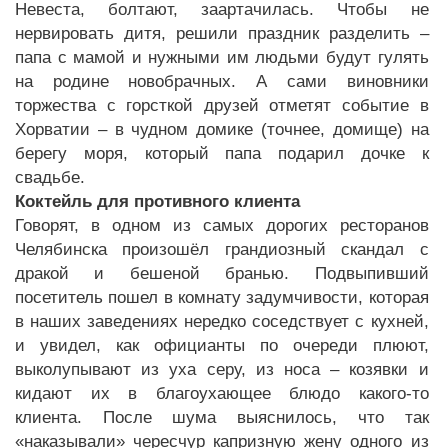
Невеста, болтают, заартачилась. Чтобы не
нервировать дитя, решили праздник разделить –
папа с мамой и нужными им людьми будут гулять
на родине новобрачных. А сами виновники
торжества с горсткой друзей отметят событие в
Хорватии – в чудном домике (точнее, домище) на
берегу моря, который папа подарил дочке к
свадьбе.
Коктейль для противного клиента
Говорят, в одном из самых дорогих ресторанов
Челябинска произошёл грандиозный скандал с
дракой и бешеной бранью. Подвыпивший
посетитель пошел в комнату задумчивости, которая
в наших заведениях нередко соседствует с кухней,
и увидел, как официанты по очереди плюют,
выколупывают из уха серу, из носа – козявки и
кидают их в благоухающее блюдо какого-то
клиента. После шума выяснилось, что так
«наказывали» чересчур капризную жену одного из