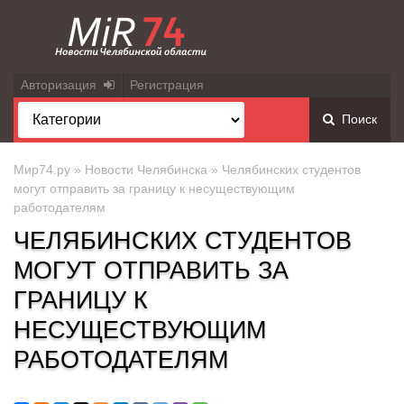
Авторизация
Регистрация
Поиск
Мир74.ру
»
Новости Челябинска
» Челябинских студентов
могут отправить за границу к несуществующим
работодателям
ЧЕЛЯБИНСКИХ СТУДЕНТОВ
МОГУТ ОТПРАВИТЬ ЗА
ГРАНИЦУ К
НЕСУЩЕСТВУЮЩИМ
РАБОТОДАТЕЛЯМ