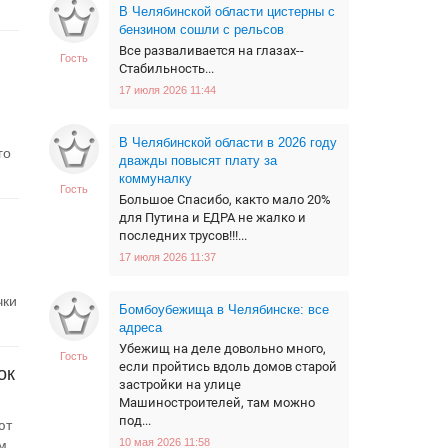
В Челябинской области цистерны с
бензином сошли с рельсов
Все разваливается на глазах--
Гость
Стабильность...
17 июля 2026 11:44
В Челябинской области в 2026 году
го
дважды повысят плату за
коммуналку
Гость
Большое Спасибо, както мало 20%
для Путина и ЕДРА не жалко и
последних трусов!!!...
17 июля 2026 11:37
чки
Бомбоубежища в Челябинске: все
адреса
Убежищ на деле довольно много,
Гость
если пройтись вдоль домов старой
ок
застройки на улице
Машиностроителей, там можно
под...
ют
10 мая 2026 11:58
...