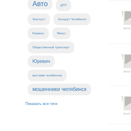
Авто
ДТП
Златоуст
Концерт Челябинск
Коркино
Миасс
Общественный транспорт
Юревич
выставки челябинска
мошенники челябинск
Показать все теги