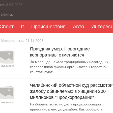
дня:
8.08.2026
лябинск
Спорт
It
Происшествия
Авто
Интерес
 Материалы за 21.11.2008
Праздник умер. Новогодние
корпоративы отменяются
За месяц до начала традиционных новогодних
корпоративов фирмы-организаторы горестно
констатируют:...
Челябинский областной суд рассмотри
жалобу обвиняемых в хищении 200
миллионов "Продкорпорации"
Разбирательство по делу продкорпорации
приостановлено до декабря. Как сообщила