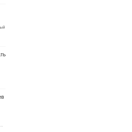
ный
ть
ев
..