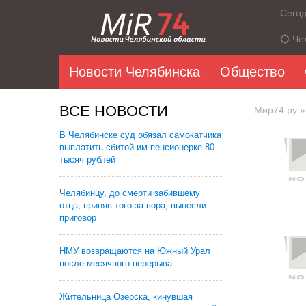
Сего
Че
Новости Челябинска
Общество
ВСЕ НОВОСТИ
Мир74.ру
»
В Челябинске суд обязал самокатчика
выплатить сбитой им пенсионерке 80
тысяч рублей
Челябинцу, до смерти забившему
отца, приняв того за вора, вынесли
приговор
НМУ возвращаются на Южный Урал
после месячного перерыва
Жительница Озерска, кинувшая