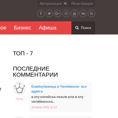
Авторизация
Регистрация
ное
Бизнес
Афиша
Поиск
ТОП - 7
ПОСЛЕДНИЕ
КОММЕНТАРИИ
Бомбоубежища в Челябинске: все
т
адреса
в зпу копейска лезьте или в зпу
Гость
челябиинска...
18 июля 2026 11:27