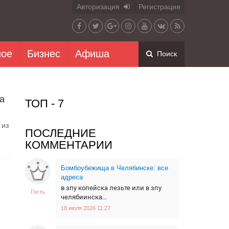
Авторизация
Регистрация
ное
Бизнес
Афиша
Поиск
а
ТОП - 7
 из
ПОСЛЕДНИЕ
КОММЕНТАРИИ
Бомбоубежища в Челябинске: все
адреса
в зпу копейска лезьте или в зпу
Гость
челябиинска...
18 июля 2026 11:27