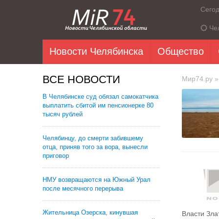
Сего
Че
Новости Челябинска
Общество
ВСЕ НОВОСТИ
Мир74.ру
»
В Челябинске суд обязал самокатчика
выплатить сбитой им пенсионерке 80
тысяч рублей
Челябинцу, до смерти забившему
отца, приняв того за вора, вынесли
приговор
НМУ возвращаются на Южный Урал
после месячного перерыва
Жительница Озерска, кинувшая
Власти Зла