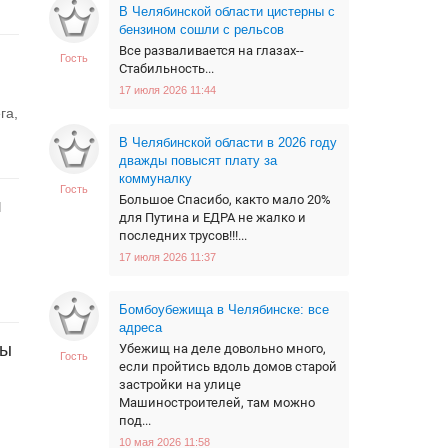
В Челябинской области цистерны с
бензином сошли с рельсов
Все разваливается на глазах--
Гость
Стабильность...
17 июля 2026 11:44
га,
В Челябинской области в 2026 году
дважды повысят плату за
коммуналку
Гость
Большое Спасибо, както мало 20%
л
для Путина и ЕДРА не жалко и
последних трусов!!!...
17 июля 2026 11:37
Бомбоубежища в Челябинске: все
адреса
ны
Убежищ на деле довольно много,
Гость
если пройтись вдоль домов старой
застройки на улице
Машиностроителей, там можно
под...
10 мая 2026 11:58