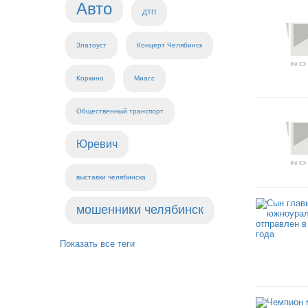
Авто
ДТП
Златоуст
Концерт Челябинск
Коркино
Миасс
Общественный транспорт
Юревич
выставки челябинска
мошенники челябинск
Показать все теги