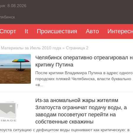
дня:
8.08.2026
лябинск
Спорт
It
Происшествия
Авто
Интерес
 Материалы за Июль 2010 года » Страница 2
Челябинск оперативно отреагировал н
критику Путина
После критики Владимира Путина в адрес одного
городских пляжей Челябинска, власти буквально
«в...
Из-за аномальной жары жителям
Златоуста ограничат подачу воды, а
заводам посоветуют перейти на
собственные скважины
тоуста ситуацию с дефицитом воды оценивают как критическую: в