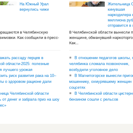
На Южный Урал
Жительница О
вернулись чижи
кинувшая
наркодилера 
миллиона руб
отправится в
вращаются в Челябинскую
В Челябинской области вынесли 
 зимовки. Как сообщили в пресс-
женщине, обманувшей наркоторго
Как...
сажать рассаду перцев в
В отношении педагогов школы, 
ой области-2025: полезные
челябинка сломала позвоночник,
я лучшего урожая
возбудили уголовное дело
зить риск развития рака на 10–
В Магнитогорске вынесли приго
ты о здоровом рационе дали
мошеннику, охмурявшему женщин 
соцсетях
ница Челябинской области
В Челябинской области цистерн
ь от денег и забрала приз на шоу
бензином сошли с рельсов
ес»