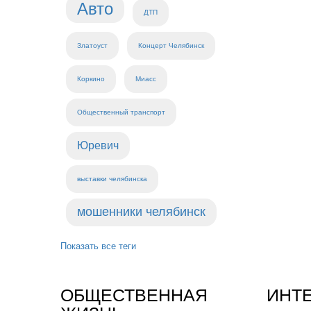
Авто
ДТП
Златоуст
Концерт Челябинск
Коркино
Миасс
Общественный транспорт
Юревич
выставки челябинска
мошенники челябинск
Показать все теги
ОБЩЕСТВЕННАЯ
ИНТ