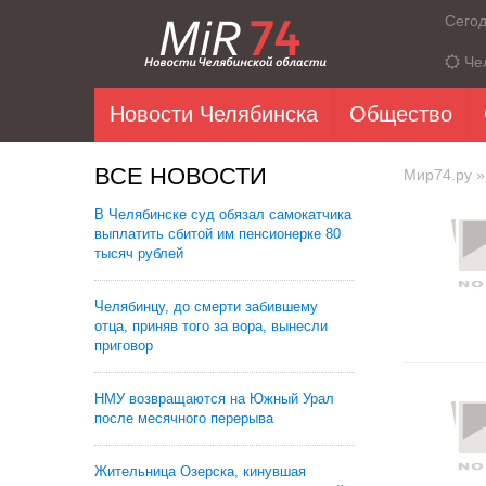
Сего
Че
Новости Челябинска
Общество
ВСЕ НОВОСТИ
Мир74.ру
»
В Челябинске суд обязал самокатчика
выплатить сбитой им пенсионерке 80
тысяч рублей
Челябинцу, до смерти забившему
отца, приняв того за вора, вынесли
приговор
НМУ возвращаются на Южный Урал
после месячного перерыва
Жительница Озерска, кинувшая