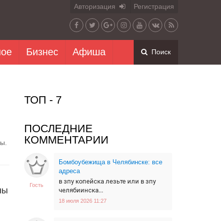
Авторизация
Регистрация
ное
Бизнес
Афиша
Поиск
ТОП - 7
ПОСЛЕДНИЕ
КОММЕНТАРИИ
ы.
Бомбоубежища в Челябинске: все
адреса
в зпу копейска лезьте или в зпу
Гость
ны
челябиинска...
18 июля 2026 11:27