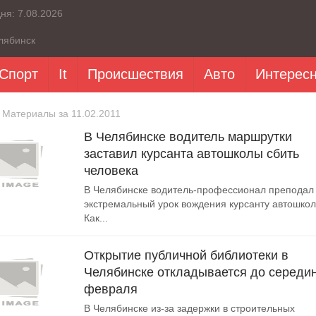
дня:
7.08.2026
лябинск
Спорт
It
Происшествия
Авто
Интерес
 Материалы за 11.02.2011
В Челябинске водитель маршрутки
заставил курсанта автошколы сбить
человека
В Челябинске водитель-профессионал преподал
экстремальный урок вождения курсанту автошкол
Как...
Открытие публичной библиотеки в
Челябинске откладывается до середи
февраля
В Челябинске из-за задержки в строительных