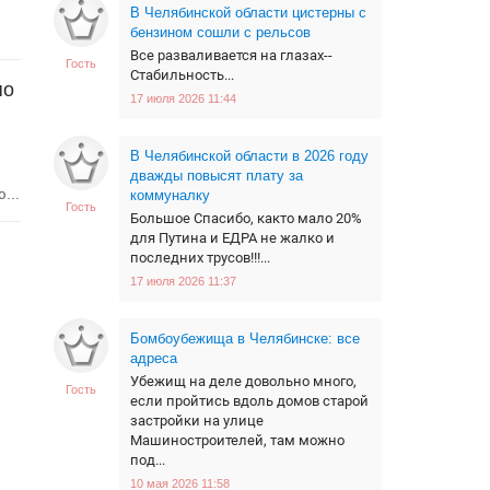
В Челябинской области цистерны с
бензином сошли с рельсов
Все разваливается на глазах--
Гость
Стабильность...
по
17 июля 2026 11:44
В Челябинской области в 2026 году
дважды повысят плату за
...
коммуналку
Гость
Большое Спасибо, както мало 20%
для Путина и ЕДРА не жалко и
последних трусов!!!...
17 июля 2026 11:37
Бомбоубежища в Челябинске: все
адреса
Убежищ на деле довольно много,
Гость
если пройтись вдоль домов старой
застройки на улице
Машиностроителей, там можно
под...
10 мая 2026 11:58