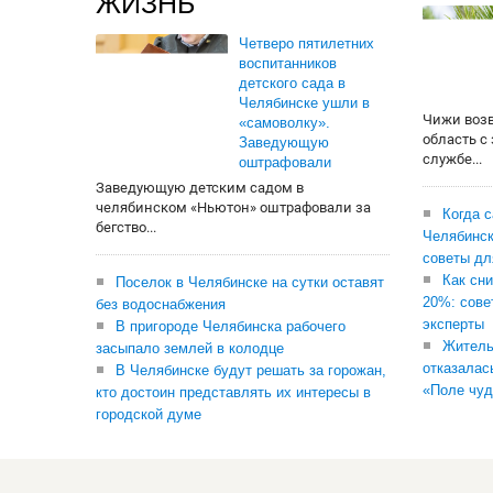
ЖИЗНЬ
Четверо пятилетних
воспитанников
детского сада в
Челябинске ушли в
Чижи воз
«самоволку».
область с
Заведующую
службе...
оштрафовали
Заведующую детским садом в
челябинском «Ньютон» оштрафовали за
Когда 
бегство...
Челябинск
советы дл
Как сни
Поселок в Челябинске на сутки оставят
20%: сове
без водоснабжения
эксперты
В пригороде Челябинска рабочего
Житель
засыпало землей в колодце
отказалас
В Челябинске будут решать за горожан,
«Поле чуд
кто достоин представлять их интересы в
городской думе