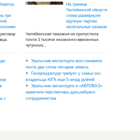
зерска,
На границе
Челябинской области
на три
снова развернули
лей,
крупную партию
 колонию
нелегальных казанов
приговор
Челябинская таможня не пропустила
вца.
почти 3 тысячи незаконно ввезенных
чугунных...
где
Уральские металлурги восстановили
почти две сотни гектаров земель
Генпрокуратура требует у семьи экс-
вор
владельца ЮГК еще 5 млрд рублей
в
Уральские металлурги и «АВТОВАЗ»
наметили перспективы дальнейшего
ы с
сотрудничества