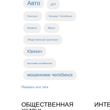
Авто
ДТП
Златоуст
Концерт Челябинск
Коркино
Миасс
Общественный транспорт
Юревич
выставки челябинска
мошенники челябинск
Показать все теги
ОБЩЕСТВЕННАЯ
ИНТ