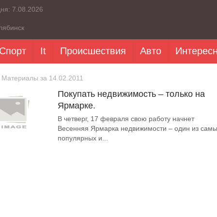
дня:
7.08.2026
лябинск
Спорт
It
Происшествия
Авто
Интерес
 Материалы за 14.02.2011
Покупать недвижимость – только на
Ярмарке.
В четверг, 17 февраля свою работу начнет
Весенняя Ярмарка недвижимости – один из сам
популярных и...