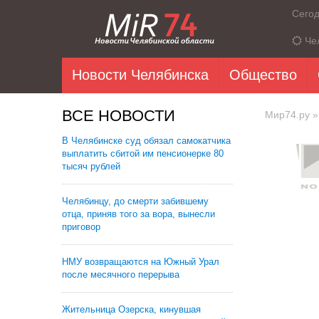
Сего
Че
Новости Челябинска
Общество
ВСЕ НОВОСТИ
Мир74.ру
»
В Челябинске суд обязал самокатчика
выплатить сбитой им пенсионерке 80
тысяч рублей
Челябинцу, до смерти забившему
отца, приняв того за вора, вынесли
приговор
НМУ возвращаются на Южный Урал
после месячного перерыва
Жительница Озерска, кинувшая