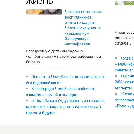
ЖИЗНЬ
Четверо пятилетних
воспитанников
детского сада в
Челябинске ушли в
Чижи воз
«самоволку».
область с
Заведующую
службе...
оштрафовали
Заведующую детским садом в
челябинском «Ньютон» оштрафовали за
Когда 
бегство...
Челябинск
советы дл
Как сни
Поселок в Челябинске на сутки оставят
20%: сове
без водоснабжения
эксперты
В пригороде Челябинска рабочего
Житель
засыпало землей в колодце
отказалас
В Челябинске будут решать за горожан,
«Поле чуд
кто достоин представлять их интересы в
городской думе