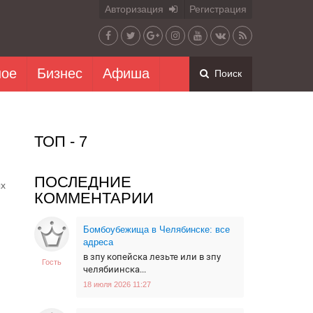
Авторизация
Регистрация
ное
Бизнес
Афиша
Поиск
ТОП - 7
ПОСЛЕДНИЕ
ых
КОММЕНТАРИИ
Бомбоубежища в Челябинске: все
адреса
в зпу копейска лезьте или в зпу
Гость
челябиинска...
18 июля 2026 11:27