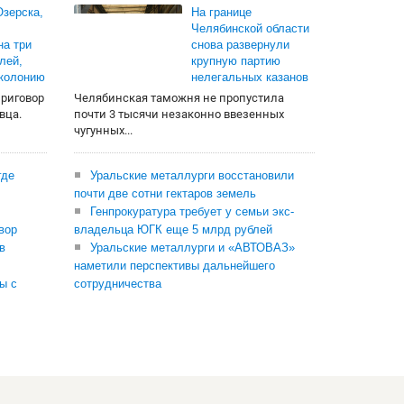
зерска,
На границе
Челябинской области
на три
снова развернули
лей,
крупную партию
 колонию
нелегальных казанов
приговор
Челябинская таможня не пропустила
вца.
почти 3 тысячи незаконно ввезенных
чугунных...
где
Уральские металлурги восстановили
почти две сотни гектаров земель
Генпрокуратура требует у семьи экс-
вор
владельца ЮГК еще 5 млрд рублей
в
Уральские металлурги и «АВТОВАЗ»
наметили перспективы дальнейшего
ы с
сотрудничества