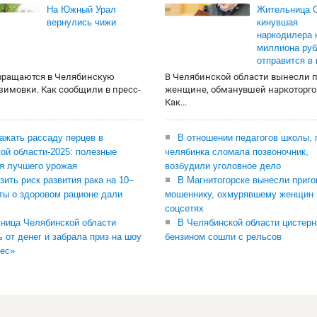
На Южный Урал
Жительница О
вернулись чижи
кинувшая
наркодилера 
миллиона руб
отправится в
вращаются в Челябинскую
В Челябинской области вынесли 
 зимовки. Как сообщили в пресс-
женщине, обманувшей наркоторго
Как...
сажать рассаду перцев в
В отношении педагогов школы, 
ой области-2025: полезные
челябинка сломала позвоночник,
я лучшего урожая
возбудили уголовное дело
зить риск развития рака на 10–
В Магнитогорске вынесли приго
ты о здоровом рационе дали
мошеннику, охмурявшему женщин 
соцсетях
ница Челябинской области
В Челябинской области цистерн
ь от денег и забрала приз на шоу
бензином сошли с рельсов
ес»