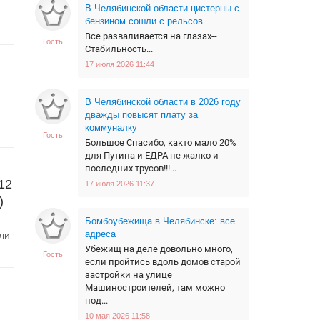
В Челябинской области цистерны с
бензином сошли с рельсов
Все разваливается на глазах--
Гость
Стабильность...
17 июля 2026 11:44
В Челябинской области в 2026 году
дважды повысят плату за
коммуналку
Гость
Большое Спасибо, както мало 20%
для Путина и ЕДРА не жалко и
последних трусов!!!...
12
17 июля 2026 11:37
)
Бомбоубежища в Челябинске: все
адреса
ли
Убежищ на деле довольно много,
Гость
если пройтись вдоль домов старой
застройки на улице
Машиностроителей, там можно
под...
10 мая 2026 11:58