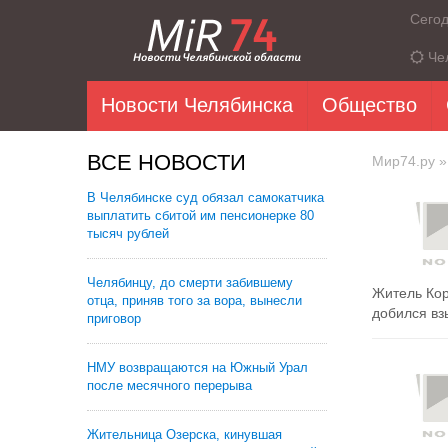
Сего
Че
Новости Челябинска
Общество
ВСЕ НОВОСТИ
Мир74.ру
»
В Челябинске суд обязал самокатчика
выплатить сбитой им пенсионерке 80
тысяч рублей
Челябинцу, до смерти забившему
Житель Кор
отца, приняв того за вора, вынесли
добился взы
приговор
НМУ возвращаются на Южный Урал
после месячного перерыва
Жительница Озерска, кинувшая