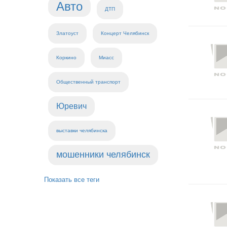
Авто
ДТП
Златоуст
Концерт Челябинск
Коркино
Миасс
Общественный транспорт
Юревич
выставки челябинска
мошенники челябинск
Показать все теги