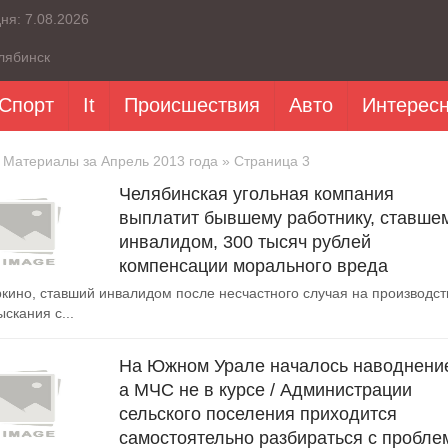
дня:
7.08.2026
лябинск
Спорт
It
Происшествия
Авто
Интерес
 Материалы за Апрель 2013 года » Страница 3
Челябинская угольная компания
выплатит бывшему работнику, ставше
инвалидом, 300 тысяч рублей
компенсации морального вреда
кино, ставший инвалидом после несчастного случая на производст
скания с...
На Южном Урале началось наводнени
а МЧС не в курсе / Администрации
сельского поселения приходится
самостоятельно разбираться с пробле