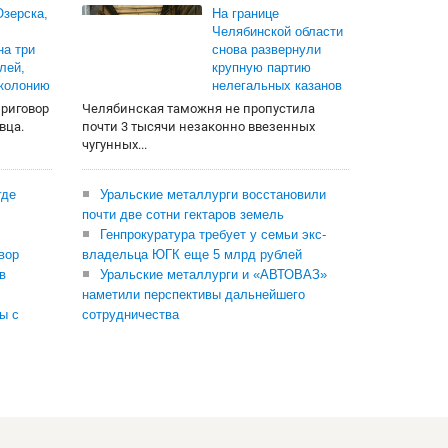
зерска,
На границе
Челябинской области
на три
снова развернули
лей,
крупную партию
 колонию
нелегальных казанов
приговор
Челябинская таможня не пропустила
вца.
почти 3 тысячи незаконно ввезенных
чугунных...
где
Уральские металлурги восстановили
почти две сотни гектаров земель
Генпрокуратура требует у семьи экс-
вор
владельца ЮГК еще 5 млрд рублей
в
Уральские металлурги и «АВТОВАЗ»
наметили перспективы дальнейшего
ы с
сотрудничества