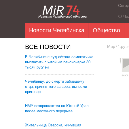
Сего
Че
Новости Челябинска
Общество
ВСЕ НОВОСТИ
Мир74.ру
»
В Челябинске суд обязал самокатчика
выплатить сбитой им пенсионерке 80
тысяч рублей
Челябинцу, до смерти забившему
отца, приняв того за вора, вынесли
приговор
НМУ возвращаются на Южный Урал
после месячного перерыва
Жительница Озерска, кинувшая