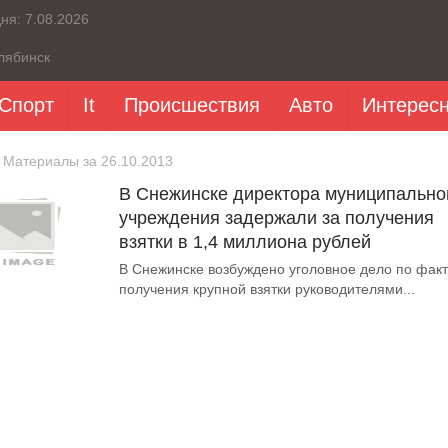
дня:
7.08.2026
лябинск
Спорт
It
Происшествия
Авто
Интерес
 Материалы за 26.10.2013
В Снежинске директора муниципально
учреждения задержали за получения
взятки в 1,4 миллиона рублей
В Снежинске возбуждено уголовное дело по факт
получения крупной взятки руководителями...