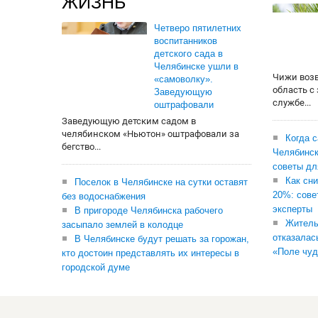
ЖИЗНЬ
Четверо пятилетних
воспитанников
детского сада в
Челябинске ушли в
Чижи воз
«самоволку».
область с
Заведующую
службе...
оштрафовали
Заведующую детским садом в
челябинском «Ньютон» оштрафовали за
Когда 
бегство...
Челябинск
советы дл
Как сни
Поселок в Челябинске на сутки оставят
20%: сове
без водоснабжения
эксперты
В пригороде Челябинска рабочего
Житель
засыпало землей в колодце
отказалас
В Челябинске будут решать за горожан,
«Поле чуд
кто достоин представлять их интересы в
городской думе