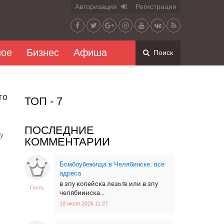
Авторизация
Регистрация
ное
Бизнес
Афиша
Поиск
го
ТОП - 7
ПОСЛЕДНИЕ
у
КОММЕНТАРИИ
Бомбоубежища в Челябинске: все
адреса
в зпу копейска лезьте или в зпу
Гость
челябиинска...
18 июля 2026 11:27