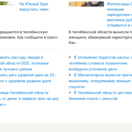
На Южный Урал
Жительница О
вернулись чижи
кинувшая
наркодилера 
миллиона руб
отправится в
вращаются в Челябинскую
В Челябинской области вынесли 
 зимовки. Как сообщили в пресс-
женщине, обманувшей наркоторго
Как...
сажать рассаду перцев в
В отношении педагогов школы, 
ой области-2025: полезные
челябинка сломала позвоночник,
я лучшего урожая
возбудили уголовное дело
зить риск развития рака на 10–
В Магнитогорске вынесли приго
ты о здоровом рационе дали
мошеннику, охмурявшему женщин 
соцсетях
ница Челябинской области
В Челябинской области цистерн
ь от денег и забрала приз на шоу
бензином сошли с рельсов
ес»