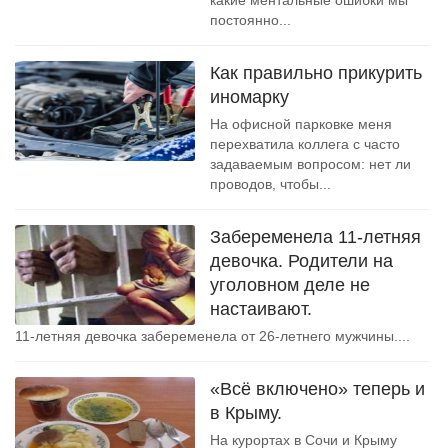
какие ментальные ошибки мы
постоянно...
Как правильно прикурить
иномарку
На офисной парковке меня
перехватила коллега с часто
задаваемым вопросом: нет ли
проводов, чтобы...
Забеременела 11-летняя
девочка. Родители на
уголовном деле не
настаивают.
11-летняя девочка забеременела от 26-летнего мужчины....
«Всё включено» теперь и
в Крыму.
На курортах в Сочи и Крыму