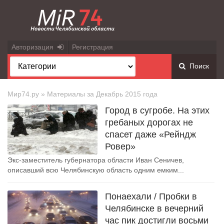
Авторизация
Регистрация
Поиск
Мир74.ру
» Материалы за Декабрь 2015 года
Город в сугробе. На этих
гребаных дорогах не
спасет даже «Рейндж
Ровер»
Экс-заместитель губернатора области Иван Сеничев,
описавший всю Челябинскую область одним емким...
Понаехали / Пробки в
Челябинске в вечерний
час пик достигли восьми